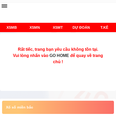
XSMB
XSMN
XSMT
DỰ ĐOÁN
T.KÊ
Rất tiếc, trang bạn yêu cầu không tồn tại.
Vui lòng nhấn vào
GO HOME
để quay về trang
chủ !
Xổ số miền bắc