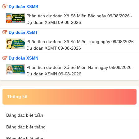
Dự đoán XSMB
Phân tích dự đoán Xổ Số Miền Bắc ngày 09/08/2026 -
Dự đoán XSMB 09-08-2026
Dự đoán XSMT
Phân tích dự đoán Xổ Số Miền Trung ngày 09/08/2026 -
Dự đoán XSMT 09-08-2026
Dự đoán XSMN
Phân tích dự đoán Xổ Số Miền Nam ngày 09/08/2026 -
Dự đoán XSMN 09-08-2026
Thống kê
Bảng đặc biệt tuần
Bảng đặc biệt tháng
Bảng đặc biệt năm