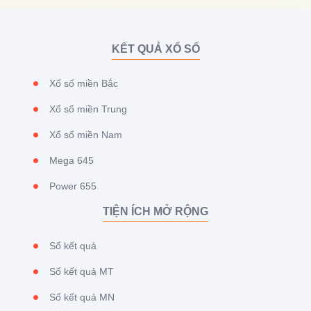
KẾT QUẢ XỔ SỐ
Xổ số miền Bắc
Xổ số miền Trung
Xổ số miền Nam
Mega 645
Power 655
TIỆN ÍCH MỞ RỘNG
Sổ kết quả
Sổ kết quả MT
Sổ kết quả MN