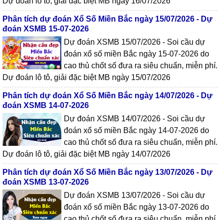
Dự đoán lô tô, giải đặc biệt MB ngày 16/07/2026
Phân tích dự đoán Xổ Số Miền Bắc ngày 15/07/2026 - Dự
đoán XSMB 15-07-2026
Dự đoán XSMB 15/07/2026 - Soi cầu dự
đoán xổ số miền Bắc ngày 15-07-2026 do
cao thủ chốt số đưa ra siêu chuẩn, miễn phí.
Dự đoán lô tô, giải đặc biệt MB ngày 15/07/2026
Phân tích dự đoán Xổ Số Miền Bắc ngày 14/07/2026 - Dự
đoán XSMB 14-07-2026
Dự đoán XSMB 14/07/2026 - Soi cầu dự
đoán xổ số miền Bắc ngày 14-07-2026 do
cao thủ chốt số đưa ra siêu chuẩn, miễn phí.
Dự đoán lô tô, giải đặc biệt MB ngày 14/07/2026
Phân tích dự đoán Xổ Số Miền Bắc ngày 13/07/2026 - Dự
đoán XSMB 13-07-2026
Dự đoán XSMB 13/07/2026 - Soi cầu dự
đoán xổ số miền Bắc ngày 13-07-2026 do
cao thủ chốt số đưa ra siêu chuẩn, miễn phí.