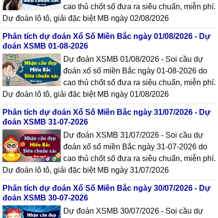
cao thủ chốt số đưa ra siêu chuẩn, miễn phí.
Dự đoán lô tô, giải đặc biệt MB ngày 02/08/2026
Phân tích dự đoán Xổ Số Miền Bắc ngày 01/08/2026 - Dự
đoán XSMB 01-08-2026
Dự đoán XSMB 01/08/2026 - Soi cầu dự
đoán xổ số miền Bắc ngày 01-08-2026 do
cao thủ chốt số đưa ra siêu chuẩn, miễn phí.
Dự đoán lô tô, giải đặc biệt MB ngày 01/08/2026
Phân tích dự đoán Xổ Số Miền Bắc ngày 31/07/2026 - Dự
đoán XSMB 31-07-2026
Dự đoán XSMB 31/07/2026 - Soi cầu dự
đoán xổ số miền Bắc ngày 31-07-2026 do
cao thủ chốt số đưa ra siêu chuẩn, miễn phí.
Dự đoán lô tô, giải đặc biệt MB ngày 31/07/2026
Phân tích dự đoán Xổ Số Miền Bắc ngày 30/07/2026 - Dự
đoán XSMB 30-07-2026
Dự đoán XSMB 30/07/2026 - Soi cầu dự