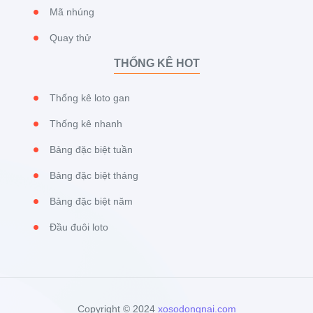
Mã nhúng
Quay thử
THỐNG KÊ HOT
Thống kê loto gan
Thống kê nhanh
Bảng đặc biệt tuần
Bảng đặc biệt tháng
Bảng đặc biệt năm
Đầu đuôi loto
Copyright © 2024
xosodongnai.com