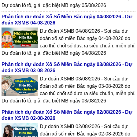
Dự đoán lô tô, giải đặc biệt MB ngày 05/08/2026
Phân tích dự đoán Xổ Số Miền Bắc ngày 04/08/2026 - Dự
đoán XSMB 04-08-2026
Dự đoán XSMB 04/08/2026 - Soi cầu dự
đoán xổ số miền Bắc ngày 04-08-2026 do
cao thủ chốt số đưa ra siêu chuẩn, miễn phí.
Dự đoán lô tô, giải đặc biệt MB ngày 04/08/2026
Phân tích dự đoán Xổ Số Miền Bắc ngày 03/08/2026 - Dự
đoán XSMB 03-08-2026
Dự đoán XSMB 03/08/2026 - Soi cầu dự
đoán xổ số miền Bắc ngày 03-08-2026 do
cao thủ chốt số đưa ra siêu chuẩn, miễn phí.
Dự đoán lô tô, giải đặc biệt MB ngày 03/08/2026
Phân tích dự đoán Xổ Số Miền Bắc ngày 02/08/2026 - Dự
đoán XSMB 02-08-2026
Dự đoán XSMB 02/08/2026 - Soi cầu dự
đoán xổ số miền Bắc ngày 02-08-2026 do