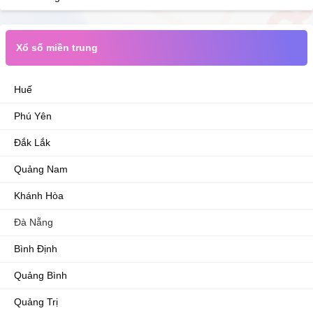
Xổ số miền trung
Huế
Phú Yên
Đắk Lắk
Quảng Nam
Khánh Hòa
Đà Nẵng
Bình Định
Quảng Bình
Quảng Trị