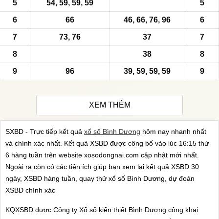
5
54, 59, 59, 59
5
6
66
46, 66, 76, 96
6
7
73, 76
37
7
8
38
8
9
96
39, 59, 59, 59
9
XEM THÊM
SXBD - Trực tiếp kết quả
xổ số Bình Dương
hôm nay nhanh nhất
và chính xác nhất. Kết quả XSBD được công bố vào lúc 16:15 thứ
6 hàng tuần trên website xosodongnai.com cập nhật mới nhất.
Ngoài ra còn có các tiện ích giúp bạn xem lại kết quả XSBD 30
ngày, XSBD hàng tuần, quay thử xổ số Bình Dương, dự đoán
XSBD chính xác
KQXSBD được Công ty Xổ số kiến thiết Bình Dương công khai