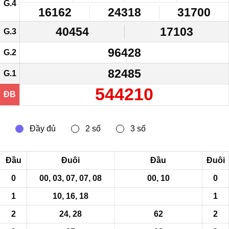
G.4
16162
24318
31700
40454
17103
G.3
96428
G.2
82485
G.1
544210
ĐB
Đầu
Đuôi
Đầu
Đuôi
0
00, 03, 07, 07, 08
00,
10
0
1
10
, 16, 18
1
2
24, 28
62
2