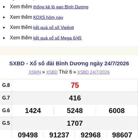
Xem thêm
thống kê lô gan Bình Dương
Xem thêm
KQXS hôm nay
Xem thêm
kết quả xổ số Vietlott
Xem thêm
kết quả xổ số Mega 6/45
SXBD - Xổ số đài Bình Dương ngày 24/7/2026
»
Thứ 6 »
XSMN
XSBD
XSBD 24/7/2026
75
G.8
416
G.7
1424
5248
6008
G.6
1707
G.5
09498
91237
92968
98607