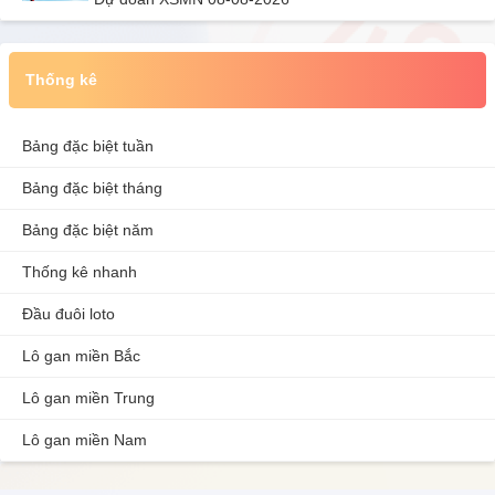
Thống kê
Bảng đặc biệt tuần
Bảng đặc biệt tháng
Bảng đặc biệt năm
Thống kê nhanh
Đầu đuôi loto
Lô gan miền Bắc
Lô gan miền Trung
Lô gan miền Nam