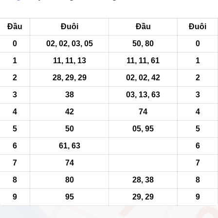
Đầu
Đuôi
Đầu
Đuôi
0
02, 02, 03, 05
50, 80
0
1
11, 11, 13
11, 11, 61
1
2
28, 29, 29
02, 02, 42
2
3
38
03, 13, 63
3
4
42
74
4
5
50
05,
95
5
6
61, 63
6
7
74
7
8
80
28, 38
8
9
95
29, 29
9