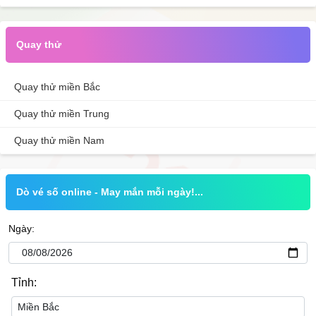
Quay thử
Quay thử miền Bắc
Quay thử miền Trung
Quay thử miền Nam
Dò vé số online - May mắn mỗi ngày!...
Ngày:
Tỉnh: