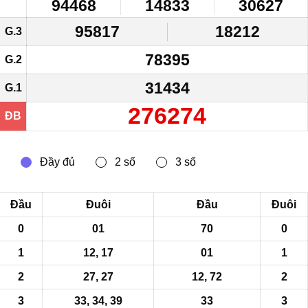
94468
14833
30627
95817
18212
G.3
78395
G.2
31434
G.1
276274
ĐB
Đầu
Đuôi
Đầu
Đuôi
0
01
70
0
1
12, 17
01
1
2
27, 27
12, 72
2
3
33, 34, 39
33
3