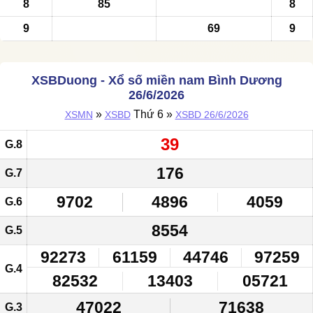
8
85
8
9
69
9
XSBDuong - Xổ số miền nam Bình Dương
26/6/2026
»
Thứ 6 »
XSMN
XSBD
XSBD 26/6/2026
39
G.8
176
G.7
9702
4896
4059
G.6
8554
G.5
92273
61159
44746
97259
G.4
82532
13403
05721
47022
71638
G.3