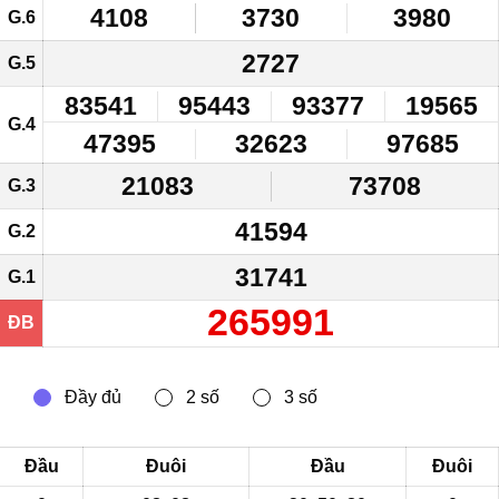
4108
3730
3980
G.6
2727
G.5
83541
95443
93377
19565
G.4
47395
32623
97685
21083
73708
G.3
41594
G.2
31741
G.1
265991
ĐB
Đầu
Đuôi
Đầu
Đuôi