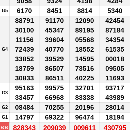
9058
9324
4198
4284
6170
8451
8814
5340
G5
88791
91170
12090
42454
30100
45347
89195
87184
11156
39604
05568
34354
72439
40770
18552
61535
G4
33852
39529
14595
00018
18759
86507
73516
09505
30833
86511
40225
11693
95163
99575
32701
93717
G3
33457
66968
83338
43989
08484
70255
20196
28014
G2
14797
69322
96474
18194
G1
828343
209039
009611
430795
ĐB