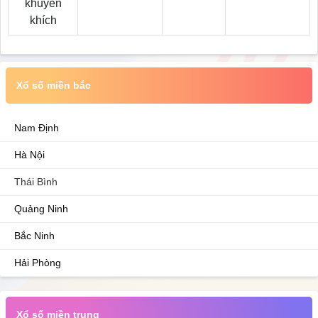
khuyến
khích
Xổ số miền bắc
Nam Định
Hà Nội
Thái Bình
Quảng Ninh
Bắc Ninh
Hải Phòng
Xổ số miền trung