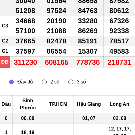
30040
01564
88658
87582
51208
97524
84763
80612
34668
20190
33280
67326
G3
57100
21088
86269
92338
37665
82478
85191
78517
G2
37597
06554
15307
49583
G1
311230
608165
778736
218731
ĐB
Bình
Đầu
TP.HCM
Hậu Giang
Long An
Phước
0
00, 08
01, 07
02, 08
12, 17, 17,
1
18, 19