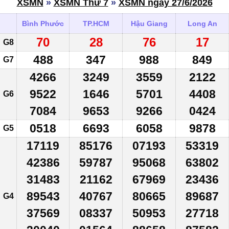
XSMN
»
XSMN Thứ 7
»
XSMN ngày 27/6/2026
Bình Phước
TP.HCM
Hậu Giang
Long An
70
28
76
17
G8
488
347
988
849
G7
4266
3249
3559
2122
9522
1646
5701
4408
G6
7084
9653
9266
0424
0518
6693
6058
9878
G5
17119
85176
07193
53319
42386
59787
95068
63802
31483
21162
67969
23436
89543
40767
80665
89687
G4
37569
08337
50953
27718