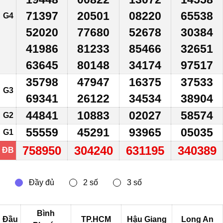
71397
20501
08220
65538
G4
52020
77680
52678
30384
41986
81233
85466
32651
63645
80148
34174
97517
35798
47947
16375
37533
G3
69341
26122
34534
38904
44841
10883
02027
58574
G2
55559
45291
93965
05035
G1
758950
304240
631195
340389
ĐB
Bình
Đầu
TP.HCM
Hậu Giang
Long An