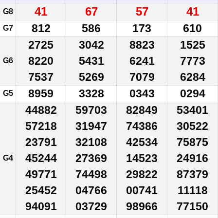
41
67
57
41
G8
812
586
173
610
G7
2725
3042
8823
1525
8220
5431
6241
7773
G6
7537
5269
7079
6284
8959
3328
0343
0294
G5
44882
59703
82849
53401
57218
31947
74386
30522
23791
32108
42534
75875
45244
27369
14523
24916
G4
49771
74498
29822
87379
25452
04766
00741
11118
94091
03729
98966
77150