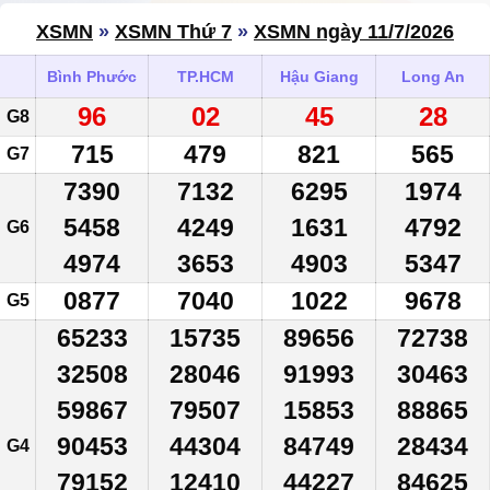
XSMN
»
XSMN Thứ 7
»
XSMN ngày 11/7/2026
Bình Phước
TP.HCM
Hậu Giang
Long An
96
02
45
28
G8
715
479
821
565
G7
7390
7132
6295
1974
5458
4249
1631
4792
G6
4974
3653
4903
5347
0877
7040
1022
9678
G5
65233
15735
89656
72738
32508
28046
91993
30463
59867
79507
15853
88865
90453
44304
84749
28434
G4
79152
12410
44227
84625