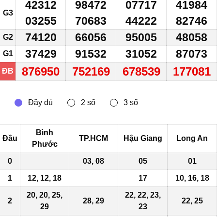
42312
98472
07717
41984
G3
03255
70683
44222
82746
74120
66056
95005
48058
G2
37429
91532
31052
87073
G1
876950
752169
678539
177081
ĐB
Bình
Đầu
TP.HCM
Hậu Giang
Long An
Phước
0
03, 08
05
01
1
12, 12, 18
17
10, 16, 18
20, 20, 25,
22, 22, 23,
2
28, 29
22, 25
29
23