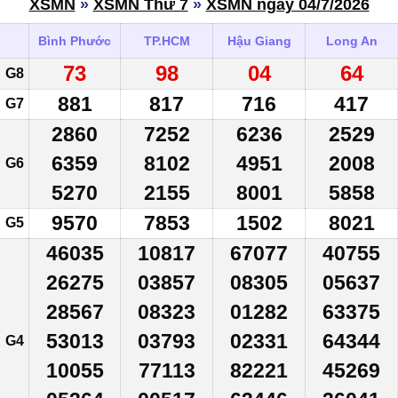
XSMN
»
XSMN Thứ 7
»
XSMN ngày 04/7/2026
Bình Phước
TP.HCM
Hậu Giang
Long An
73
98
04
64
G8
881
817
716
417
G7
2860
7252
6236
2529
6359
8102
4951
2008
G6
5270
2155
8001
5858
9570
7853
1502
8021
G5
46035
10817
67077
40755
26275
03857
08305
05637
28567
08323
01282
63375
53013
03793
02331
64344
G4
10055
77113
82221
45269