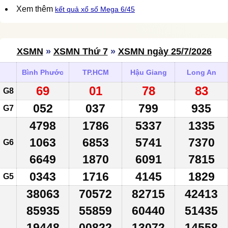
Xem thêm
kết quả xổ số Mega 6/45
XSMN
»
XSMN Thứ 7
»
XSMN ngày 25/7/2026
Bình Phước
TP.HCM
Hậu Giang
Long An
69
01
78
83
G8
052
037
799
935
G7
4798
1786
5337
1335
1063
6853
5741
7370
G6
6649
1870
6091
7815
0343
1716
4145
1829
G5
38063
70572
82715
42413
85935
55859
60440
51435
19448
00822
13072
14558