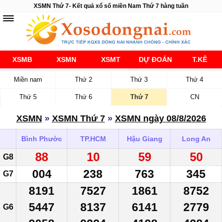
XSMN Thứ 7- Kết quả xổ số miền Nam Thứ 7 hàng tuần
XSMB
XSMN
XSMT
DỰ ĐOÁN
T.KÊ
Miền nam
Thứ 2
Thứ 3
Thứ 4
Thứ 5
Thứ 6
Thứ 7
CN
XSMN
»
XSMN Thứ 7
»
XSMN ngày 08/8/2026
Bình Phước
TP.HCM
Hậu Giang
Long An
88
10
59
50
G8
004
238
763
345
G7
8191
7527
1861
8752
5447
8137
6141
2779
G6