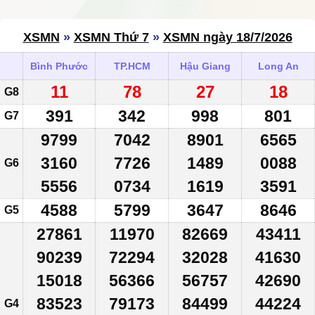
XSMN
»
XSMN Thứ 7
»
XSMN ngày 18/7/2026
Bình Phước
TP.HCM
Hậu Giang
Long An
11
78
27
18
G8
391
342
998
801
G7
9799
7042
8901
6565
3160
7726
1489
0088
G6
5556
0734
1619
3591
4588
5799
3647
8646
G5
27861
11970
82669
43411
90239
72294
32028
41630
15018
56366
56757
42690
83523
79173
84499
44224
G4