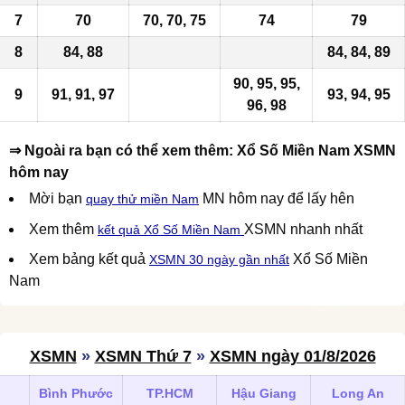
7
70
70, 70, 75
74
79
8
84, 88
84, 84, 89
90, 95, 95,
9
91, 91, 97
93, 94,
95
96, 98
⇒ Ngoài ra bạn có thể xem thêm: Xổ Số Miền Nam XSMN
hôm nay
Mời bạn
MN hôm nay để lấy hên
quay thử miền Nam
Xem thêm
XSMN nhanh nhất
kết quả Xổ Số Miền Nam
Xem bảng kết quả
Xổ Số Miền
XSMN 30 ngày gần nhất
Nam
XSMN
»
XSMN Thứ 7
»
XSMN ngày 01/8/2026
Bình Phước
TP.HCM
Hậu Giang
Long An