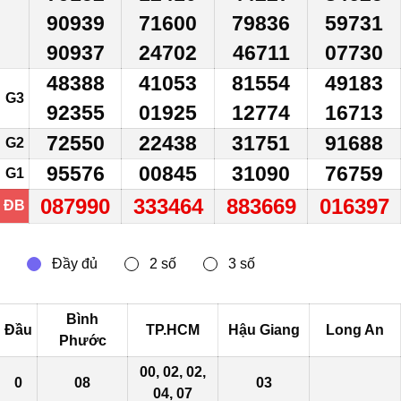
90939
71600
79836
59731
90937
24702
46711
07730
48388
41053
81554
49183
G3
92355
01925
12774
16713
72550
22438
31751
91688
G2
95576
00845
31090
76759
G1
087990
333464
883669
016397
ĐB
Bình
Đầu
TP.HCM
Hậu Giang
Long An
Phước
00, 02, 02,
0
08
03
04, 07