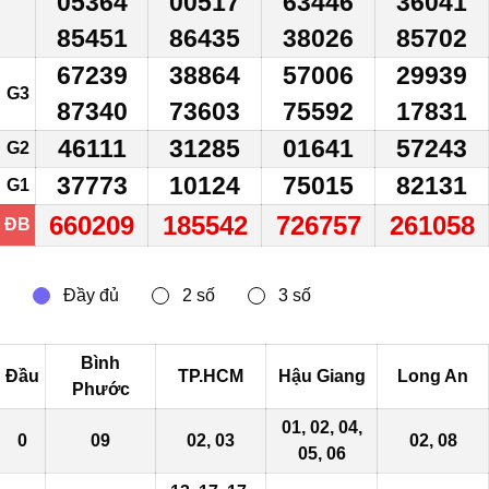
05364
00517
63446
36041
85451
86435
38026
85702
67239
38864
57006
29939
G3
87340
73603
75592
17831
46111
31285
01641
57243
G2
37773
10124
75015
82131
G1
660209
185542
726757
261058
ĐB
Bình
Đầu
TP.HCM
Hậu Giang
Long An
Phước
01, 02, 04,
0
09
02, 03
02, 08
05, 06