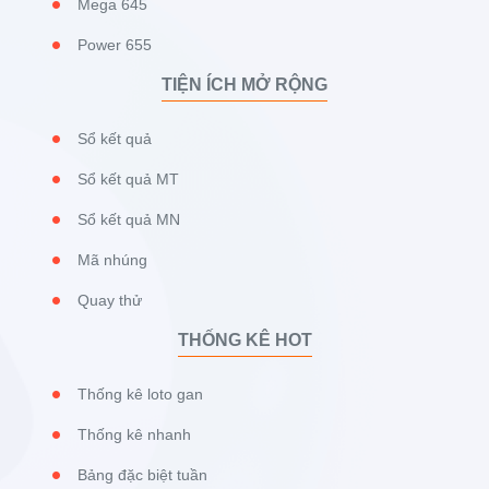
Mega 645
Power 655
TIỆN ÍCH MỞ RỘNG
Sổ kết quả
Sổ kết quả MT
Sổ kết quả MN
Mã nhúng
Quay thử
THỐNG KÊ HOT
Thống kê loto gan
Thống kê nhanh
Bảng đặc biệt tuần