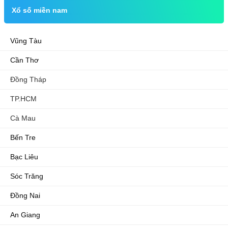
Xổ số miền nam
Vũng Tàu
Cần Thơ
Đồng Tháp
TP.HCM
Cà Mau
Bến Tre
Bạc Liêu
Sóc Trăng
Đồng Nai
An Giang