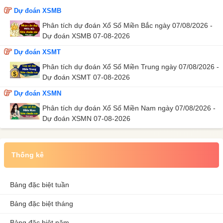
Dự đoán XSMB
Phân tích dự đoán Xổ Số Miền Bắc ngày 07/08/2026 -
Dự đoán XSMB 07-08-2026
Dự đoán XSMT
Phân tích dự đoán Xổ Số Miền Trung ngày 07/08/2026 -
Dự đoán XSMT 07-08-2026
Dự đoán XSMN
Phân tích dự đoán Xổ Số Miền Nam ngày 07/08/2026 -
Dự đoán XSMN 07-08-2026
Thống kê
Bảng đặc biệt tuần
Bảng đặc biệt tháng
Bảng đặc biệt năm