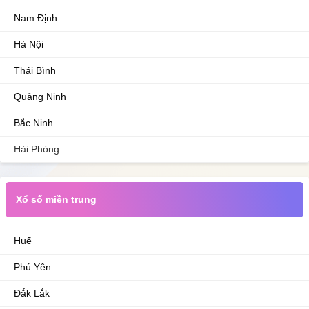
Nam Định
Hà Nội
Thái Bình
Quảng Ninh
Bắc Ninh
Hải Phòng
Xổ số miền trung
Huế
Phú Yên
Đắk Lắk