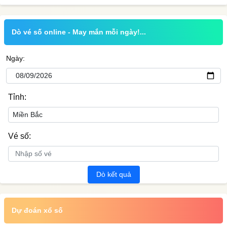
Dò vé số online - May mắn mỗi ngày!...
Ngày:
Tỉnh:
Vé số:
Dò kết quả
Dự đoán xổ số