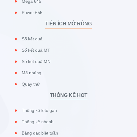
Mega 645
Power 655
TIỆN ÍCH MỞ RỘNG
Sổ kết quả
Sổ kết quả MT
Sổ kết quả MN
Mã nhúng
Quay thử
THỐNG KÊ HOT
Thống kê loto gan
Thống kê nhanh
Bảng đặc biệt tuần