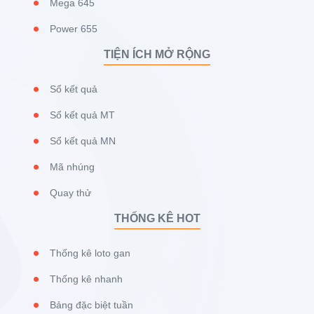
Mega 645
Power 655
TIỆN ÍCH MỞ RỘNG
Sổ kết quả
Sổ kết quả MT
Sổ kết quả MN
Mã nhúng
Quay thử
THỐNG KÊ HOT
Thống kê loto gan
Thống kê nhanh
Bảng đặc biệt tuần