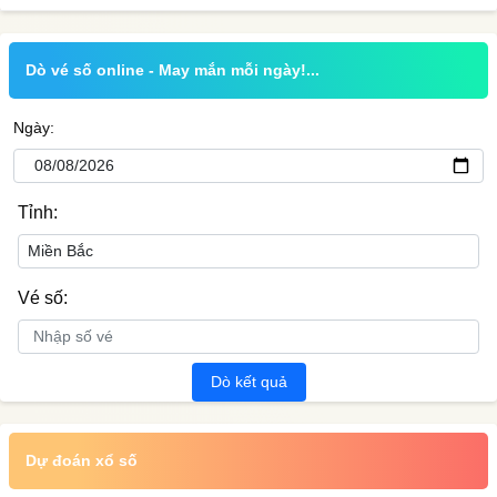
Dò vé số online - May mắn mỗi ngày!...
Ngày:
Tỉnh:
Vé số:
Dò kết quả
Dự đoán xổ số