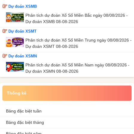
Dự đoán XSMB
Phân tích dự đoán Xổ Số Miền Bắc ngày 08/08/2026 -
Dự đoán XSMB 08-08-2026
Dự đoán XSMT
Phân tích dự đoán Xổ Số Miền Trung ngày 08/08/2026 -
Dự đoán XSMT 08-08-2026
Dự đoán XSMN
Phân tích dự đoán Xổ Số Miền Nam ngày 08/08/2026 -
Dự đoán XSMN 08-08-2026
Thống kê
Bảng đặc biệt tuần
Bảng đặc biệt tháng
Bảng đặc biệt năm