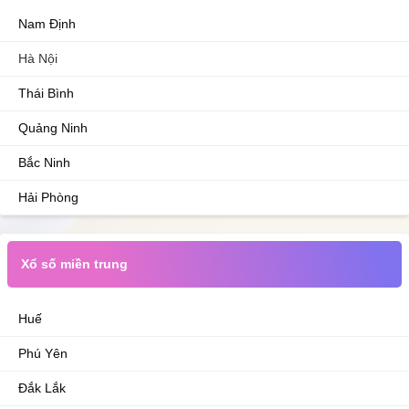
Nam Định
Hà Nội
Thái Bình
Quảng Ninh
Bắc Ninh
Hải Phòng
Xổ số miền trung
Huế
Phú Yên
Đắk Lắk