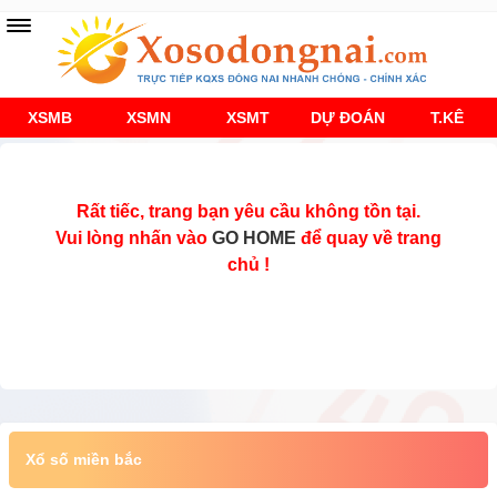
XSMB
XSMN
XSMT
DỰ ĐOÁN
T.KÊ
Rất tiếc, trang bạn yêu cầu không tồn tại.
Vui lòng nhấn vào
GO HOME
để quay về trang
chủ !
Xổ số miền bắc