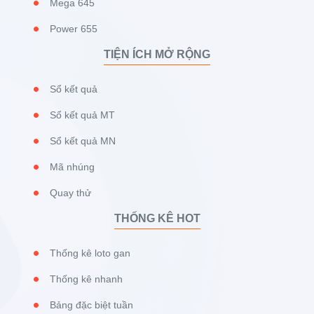
Mega 645
Power 655
TIỆN ÍCH MỞ RỘNG
Sổ kết quả
Sổ kết quả MT
Sổ kết quả MN
Mã nhúng
Quay thử
THỐNG KÊ HOT
Thống kê loto gan
Thống kê nhanh
Bảng đặc biệt tuần