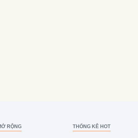
 MỞ RỘNG
THỐNG KÊ HOT