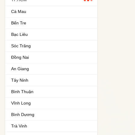
Cà Mau
Bến Tre
Bạc Liêu
Sóc Trăng
Đồng Nai
An Giang
Tây Ninh
Bình Thuận
Vĩnh Long
Bình Dương
Trà Vinh