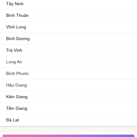
Tây Ninh
Bình Thuận
Vĩnh Long
Bình Dương
Trà Vinh
Long An
Bình Phước
Hậu Giang
Kiên Giang
Tiền Giang
Đà Lạt