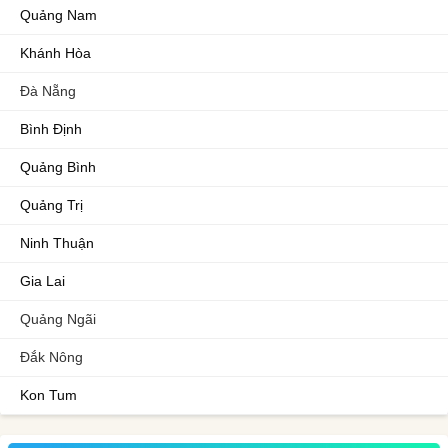
Quảng Nam
Khánh Hòa
Đà Nẵng
Bình Định
Quảng Bình
Quảng Trị
Ninh Thuận
Gia Lai
Quảng Ngãi
Đắk Nông
Kon Tum