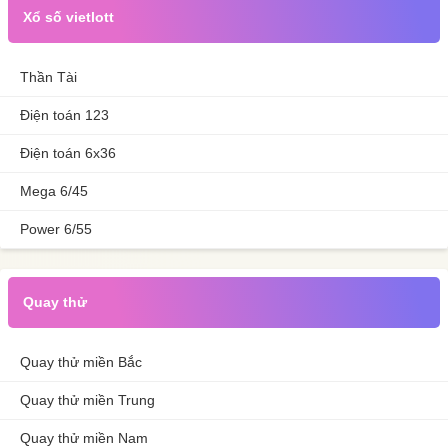
Xổ số vietlott
Thần Tài
Điện toán 123
Điện toán 6x36
Mega 6/45
Power 6/55
Quay thử
Quay thử miền Bắc
Quay thử miền Trung
Quay thử miền Nam