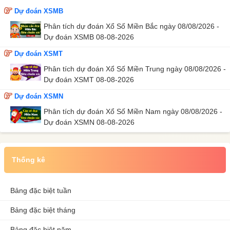
Dự đoán XSMB
Phân tích dự đoán Xổ Số Miền Bắc ngày 08/08/2026 -
Dự đoán XSMB 08-08-2026
Dự đoán XSMT
Phân tích dự đoán Xổ Số Miền Trung ngày 08/08/2026 -
Dự đoán XSMT 08-08-2026
Dự đoán XSMN
Phân tích dự đoán Xổ Số Miền Nam ngày 08/08/2026 -
Dự đoán XSMN 08-08-2026
Thống kê
Bảng đặc biệt tuần
Bảng đặc biệt tháng
Bảng đặc biệt năm