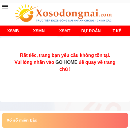
XSMB
XSMN
XSMT
DỰ ĐOÁN
T.KÊ
Rất tiếc, trang bạn yêu cầu không tồn tại.
Vui lòng nhấn vào
GO HOME
để quay về trang
chủ !
Xổ số miền bắc