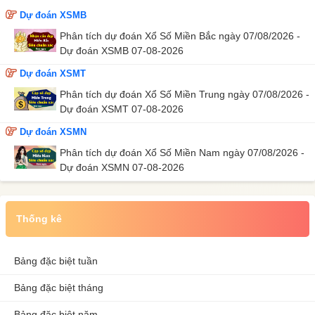
Dự đoán XSMB
Phân tích dự đoán Xổ Số Miền Bắc ngày 07/08/2026 -
Dự đoán XSMB 07-08-2026
Dự đoán XSMT
Phân tích dự đoán Xổ Số Miền Trung ngày 07/08/2026 -
Dự đoán XSMT 07-08-2026
Dự đoán XSMN
Phân tích dự đoán Xổ Số Miền Nam ngày 07/08/2026 -
Dự đoán XSMN 07-08-2026
Thống kê
Bảng đặc biệt tuần
Bảng đặc biệt tháng
Bảng đặc biệt năm