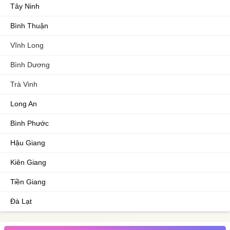
Tây Ninh
Bình Thuận
Vĩnh Long
Bình Dương
Trà Vinh
Long An
Bình Phước
Hậu Giang
Kiên Giang
Tiền Giang
Đà Lạt