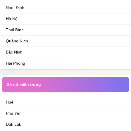
Nam Định
Hà Nội
Thái Bình
Quảng Ninh
Bắc Ninh
Hải Phòng
Xổ số miền trung
Huế
Phú Yên
Đắk Lắk