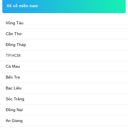
Xổ số miền nam
Vũng Tàu
Cần Thơ
Đồng Tháp
TP.HCM
Cà Mau
Bến Tre
Bạc Liêu
Sóc Trăng
Đồng Nai
An Giang