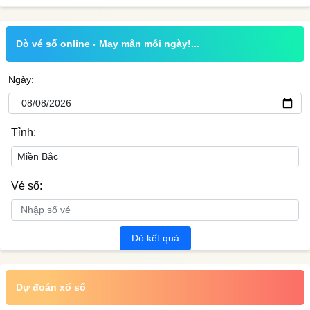
Dò vé số online - May mắn mỗi ngày!...
Ngày:
Tỉnh:
Vé số:
Dò kết quả
Dự đoán xổ số