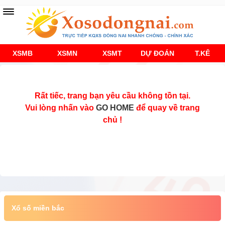
XSMB
XSMN
XSMT
DỰ ĐOÁN
T.KÊ
Rất tiếc, trang bạn yêu cầu không tồn tại.
Vui lòng nhấn vào
GO HOME
để quay về trang
chủ !
Xổ số miền bắc