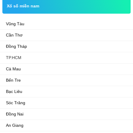
Xổ số miền nam
Vũng Tàu
Cần Thơ
Đồng Tháp
TP.HCM
Cà Mau
Bến Tre
Bạc Liêu
Sóc Trăng
Đồng Nai
An Giang