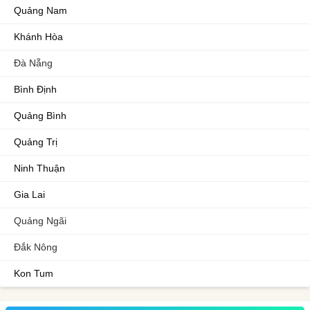
Quảng Nam
Khánh Hòa
Đà Nẵng
Bình Định
Quảng Bình
Quảng Trị
Ninh Thuận
Gia Lai
Quảng Ngãi
Đắk Nông
Kon Tum