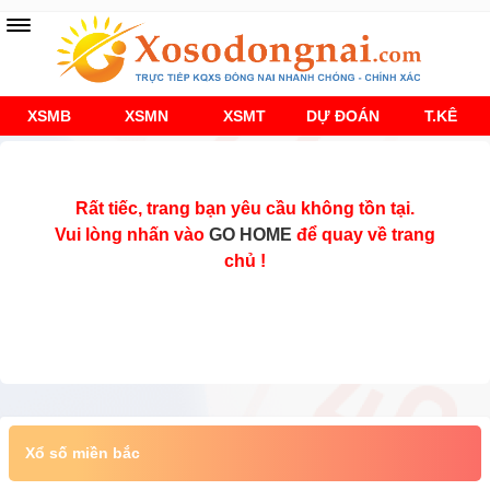
XSMB
XSMN
XSMT
DỰ ĐOÁN
T.KÊ
Rất tiếc, trang bạn yêu cầu không tồn tại.
Vui lòng nhấn vào
GO HOME
để quay về trang
chủ !
Xổ số miền bắc