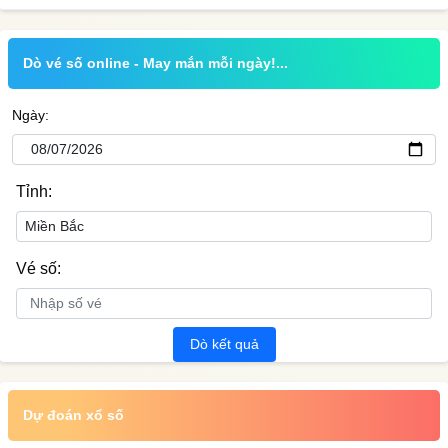
Dò vé số online - May mắn mỗi ngày!...
Ngày:
Tỉnh:
Vé số:
Dò kết quả
Dự đoán xổ số