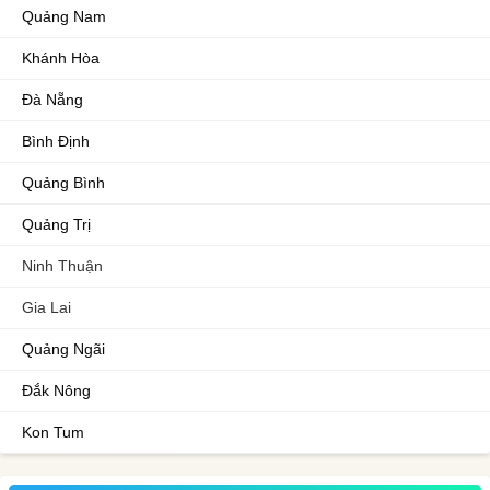
Quảng Nam
Khánh Hòa
Đà Nẵng
Bình Định
Quảng Bình
Quảng Trị
Ninh Thuận
Gia Lai
Quảng Ngãi
Đắk Nông
Kon Tum