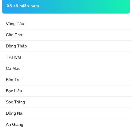
Xổ số miền nam
Vũng Tàu
Cần Thơ
Đồng Tháp
TP.HCM
Cà Mau
Bến Tre
Bạc Liêu
Sóc Trăng
Đồng Nai
An Giang