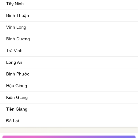
Tây Ninh
Bình Thuận
Vĩnh Long
Bình Dương
Trà Vinh
Long An
Bình Phước
Hậu Giang
Kiên Giang
Tiền Giang
Đà Lạt