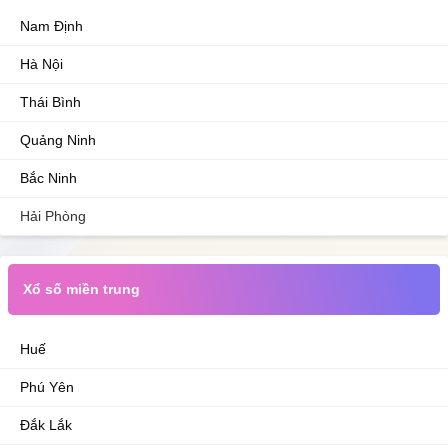
Nam Định
Hà Nội
Thái Bình
Quảng Ninh
Bắc Ninh
Hải Phòng
Xổ số miền trung
Huế
Phú Yên
Đắk Lắk