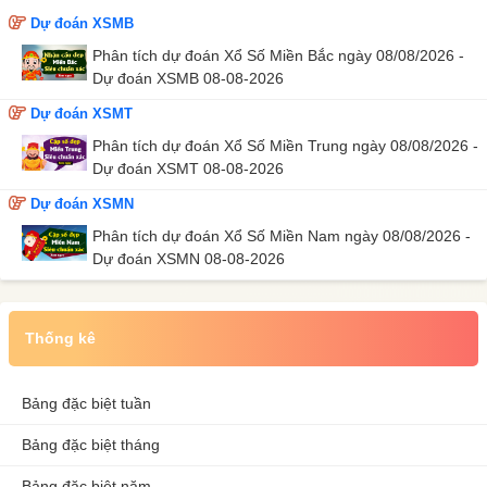
Dự đoán XSMB
Phân tích dự đoán Xổ Số Miền Bắc ngày 08/08/2026 -
Dự đoán XSMB 08-08-2026
Dự đoán XSMT
Phân tích dự đoán Xổ Số Miền Trung ngày 08/08/2026 -
Dự đoán XSMT 08-08-2026
Dự đoán XSMN
Phân tích dự đoán Xổ Số Miền Nam ngày 08/08/2026 -
Dự đoán XSMN 08-08-2026
Thống kê
Bảng đặc biệt tuần
Bảng đặc biệt tháng
Bảng đặc biệt năm