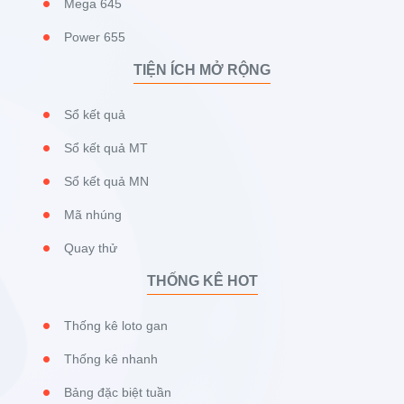
Mega 645
Power 655
TIỆN ÍCH MỞ RỘNG
Sổ kết quả
Sổ kết quả MT
Sổ kết quả MN
Mã nhúng
Quay thử
THỐNG KÊ HOT
Thống kê loto gan
Thống kê nhanh
Bảng đặc biệt tuần