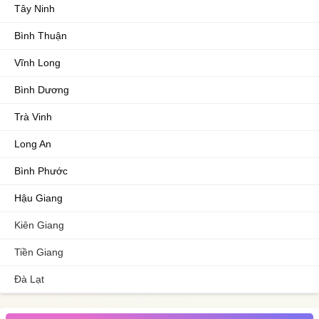
Tây Ninh
Bình Thuận
Vĩnh Long
Bình Dương
Trà Vinh
Long An
Bình Phước
Hậu Giang
Kiên Giang
Tiền Giang
Đà Lạt