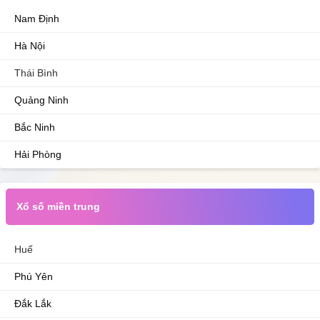
Nam Định
Hà Nội
Thái Bình
Quảng Ninh
Bắc Ninh
Hải Phòng
Xổ số miền trung
Huế
Phú Yên
Đắk Lắk