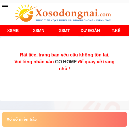
XSMB
XSMN
XSMT
DỰ ĐOÁN
T.KÊ
Rất tiếc, trang bạn yêu cầu không tồn tại.
Vui lòng nhấn vào
GO HOME
để quay về trang
chủ !
Xổ số miền bắc