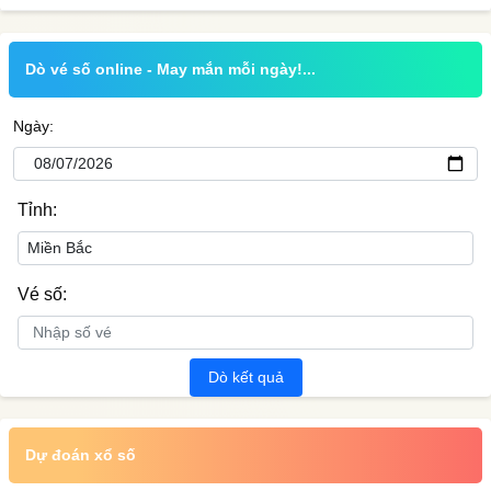
Dò vé số online - May mắn mỗi ngày!...
Ngày:
Tỉnh:
Vé số:
Dò kết quả
Dự đoán xổ số