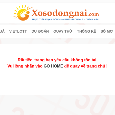
QUẢ
VIETLOTT
DỰ ĐOÁN
QUAY THỬ
THỐNG KÊ
SỔ MƠ
Rất tiếc, trang bạn yêu cầu không tồn tại.
Vui lòng nhấn vào
GO HOME
để quay về trang chủ !