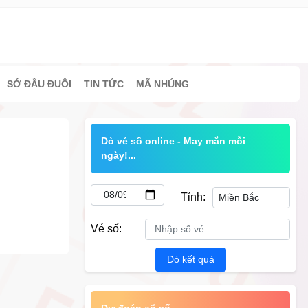
SỚ ĐẦU ĐUÔI
TIN TỨC
MÃ NHÚNG
Dò vé số online - May mắn mỗi
ngày!...
Tỉnh:
Vé số:
Dò kết quả