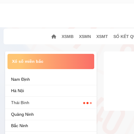
XSMB
XSMN
XSMT
SỔ KẾT 
Xổ số miền bắc
Nam Định
Hà Nội
Thái Bình
Quảng Ninh
Bắc Ninh