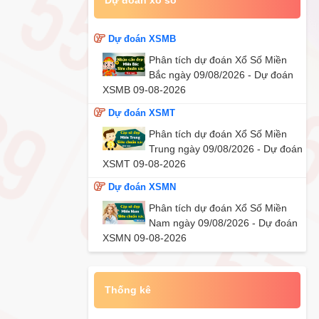
Dự đoán xổ số
Dự đoán XSMB
Phân tích dự đoán Xổ Số Miền
Bắc ngày 09/08/2026 - Dự đoán
XSMB 09-08-2026
Dự đoán XSMT
Phân tích dự đoán Xổ Số Miền
Trung ngày 09/08/2026 - Dự đoán
XSMT 09-08-2026
Dự đoán XSMN
Phân tích dự đoán Xổ Số Miền
Nam ngày 09/08/2026 - Dự đoán
XSMN 09-08-2026
Thống kê