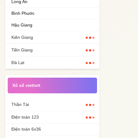
Long An
Bình Phước
Hậu Giang
Kiên Giang
Tiền Giang
Đà Lạt
Xổ số vietlott
Thần Tài
Điện toán 123
Điện toán 6x36