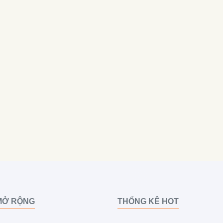
 MỞ RỘNG
THỐNG KÊ HOT