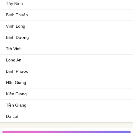
Tây Ninh
Bình Thuận
Vĩnh Long
Bình Dương
Trà Vinh
Long An
Bình Phước
Hậu Giang
Kiên Giang
Tiền Giang
Đà Lạt