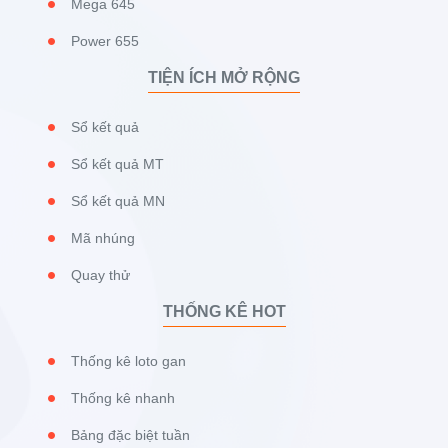
Mega 645
Power 655
TIỆN ÍCH MỞ RỘNG
Sổ kết quả
Sổ kết quả MT
Sổ kết quả MN
Mã nhúng
Quay thử
THỐNG KÊ HOT
Thống kê loto gan
Thống kê nhanh
Bảng đặc biệt tuần