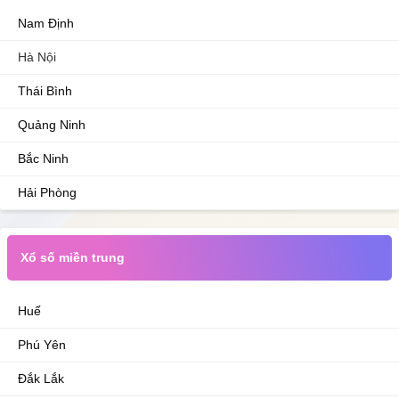
Nam Định
Hà Nội
Thái Bình
Quảng Ninh
Bắc Ninh
Hải Phòng
Xổ số miền trung
Huế
Phú Yên
Đắk Lắk