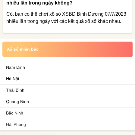
nhiều lần trong ngày không?
Có, bạn có thể chơi xổ số XSBD Bình Dương 07/7/2023
nhiều lần trong ngày với các kết quả xổ số khác nhau.
Xổ số miền bắc
Nam Định
Hà Nội
Thái Bình
Quảng Ninh
Bắc Ninh
Hải Phòng