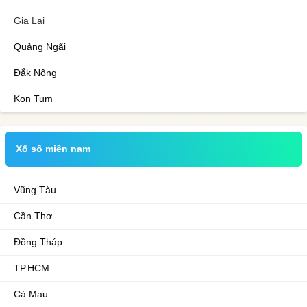
Gia Lai
Quảng Ngãi
Đắk Nông
Kon Tum
Xổ số miền nam
Vũng Tàu
Cần Thơ
Đồng Tháp
TP.HCM
Cà Mau