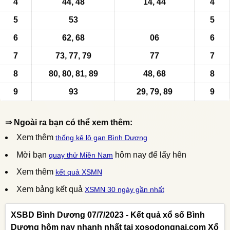
4
44, 48
14, 44
4
5
53
5
6
62, 68
06
6
7
73, 77, 79
77
7
8
80, 80,
81
, 89
48, 68
8
9
93
29, 79, 89
9
⇒ Ngoài ra bạn có thể xem thêm:
Xem thêm
thống kê lô gan Bình Dương
Mời bạn
hôm nay để lấy hên
quay thử Miền Nam
Xem thêm
kết quả XSMN
Xem bảng kết quả
XSMN 30 ngày gần nhất
XSBD Bình Dương 07/7/2023 - Kết quả xổ số Bình
Dương hôm nay nhanh nhất tại xosodongnai.com Xổ