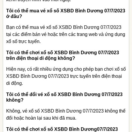
Tôi có thể mua vé xổ số XSBD Bình Dương 07/7/2023
ở đâu?
Bạn có thể mua vé xổ số XSBD Bình Dương 07/7/2023
tại các điểm bán vé hoặc trên các trang web và ứng dụng
xổ số trực tuyến.
Tôi có thể chơi xổ số XSBD Bình Dương 07/7/2023
trên điện thoại di động không?
Hiện nay, có rất nhiều ứng dụng cho phép bạn chơi xổ số
XSBD Bình Dương 07/7/2023 trực tuyến trên điện thoại
di động.
Tôi có thể đổi vé xổ số XSBD Bình Dương 07/7/2023
không?
Không, vé xổ số XSBD Bình Dương 07/7/2023 không thể
đổi hoặc hoàn lại sau khi đã mua.
Tôi có thể chơi xổ số XSBD Bình Dương07/7/2023