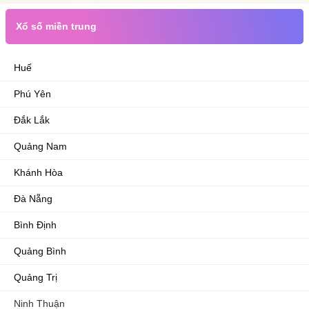
Xổ số miền trung
Huế
Phú Yên
Đắk Lắk
Quảng Nam
Khánh Hòa
Đà Nẵng
Bình Định
Quảng Bình
Quảng Trị
Ninh Thuận