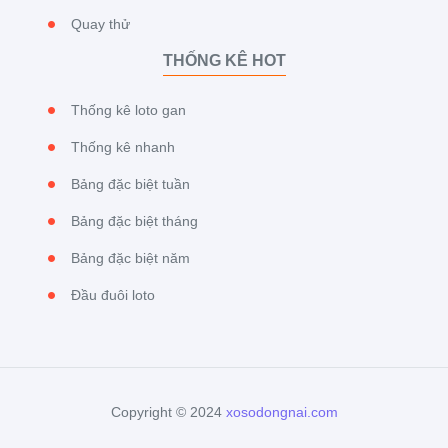
Quay thử
THỐNG KÊ HOT
Thống kê loto gan
Thống kê nhanh
Bảng đặc biệt tuần
Bảng đặc biệt tháng
Bảng đặc biệt năm
Đầu đuôi loto
Copyright © 2024
xosodongnai.com