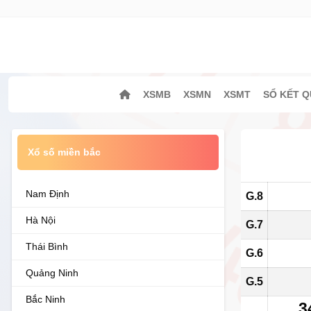
XSMB
XSMN
XSMT
SỔ KẾT 
Xổ số miền bắc
Nam Định
G.8
Hà Nội
G.7
Thái Bình
G.6
Quảng Ninh
G.5
Bắc Ninh
3