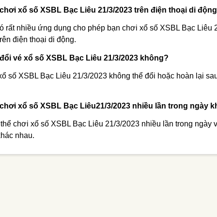
 chơi xổ số XSBL Bạc Liêu 21/3/2023 trên điện thoại di độ
có rất nhiều ứng dụng cho phép bạn chơi xổ số XSBL Bạc Liêu 
trên điện thoại di động.
 đổi vé xổ số XSBL Bạc Liêu 21/3/2023 không?
xổ số XSBL Bạc Liêu 21/3/2023 không thể đổi hoặc hoàn lại sau
 chơi xổ số XSBL Bạc Liêu21/3/2023 nhiều lần trong ngày 
 thể chơi xổ số XSBL Bạc Liêu 21/3/2023 nhiều lần trong ngày v
khác nhau.