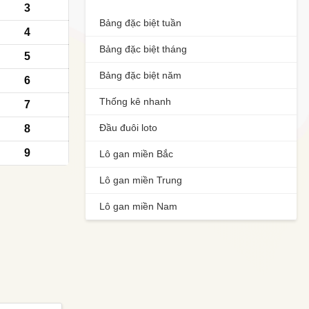
3
Bảng đặc biệt tuần
4
Bảng đặc biệt tháng
5
Bảng đặc biệt năm
6
Thống kê nhanh
7
Đầu đuôi loto
8
9
Lô gan miền Bắc
Lô gan miền Trung
Lô gan miền Nam