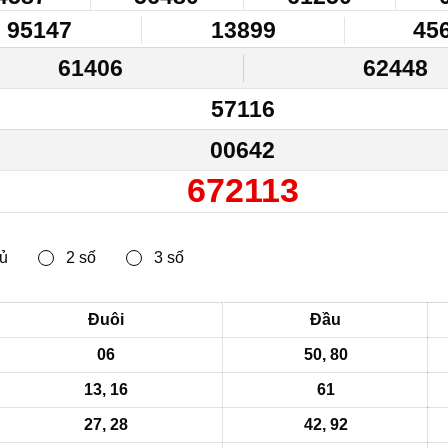
95147
13899
45
61406
62448
57116
00642
672113
Đuôi
Đầu
06
50, 80
13
, 16
61
27, 28
42, 92