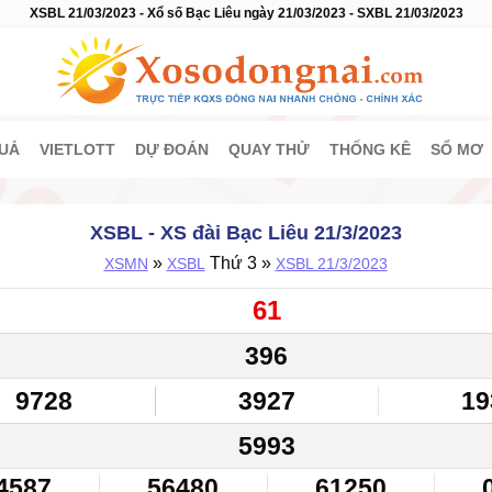
XSBL 21/03/2023 - Xổ số Bạc Liêu ngày 21/03/2023 - SXBL 21/03/2023
QUẢ
VIETLOTT
DỰ ĐOÁN
QUAY THỬ
THỐNG KÊ
SỔ MƠ
XSBL - XS đài Bạc Liêu 21/3/2023
»
Thứ 3 »
XSMN
XSBL
XSBL 21/3/2023
61
396
9728
3927
19
5993
4587
56480
61250