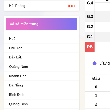
G.4
Hải Phòng
G.3
Xổ số miền trung
G.2
G.1
Huế
ĐB
Phú Yên
Đắk Lắk
Quảng Nam
Khánh Hòa
Đầu
Đà Nẵng
0
Bình Định
1
Quảng Bình
2