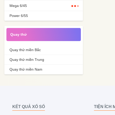
Mega 6/45
Power 6/55
Quay thử
Quay thử miền Bắc
Quay thử miền Trung
Quay thử miền Nam
KẾT QUẢ XỔ SỐ
TIỆN ÍCH