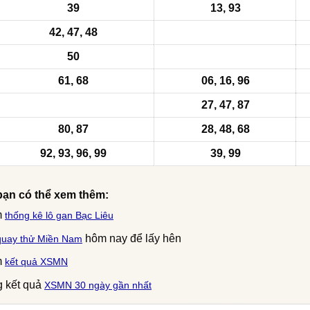
39
13
, 93
42, 47, 48
50
61, 68
06, 16, 96
27, 47, 87
80, 87
28, 48, 68
92, 93, 96, 99
39, 99
bạn có thể xem thêm:
m
thống kê lô gan Bạc Liêu
hôm nay để lấy hên
quay thử Miền Nam
m
kết quả XSMN
 kết quả
XSMN 30 ngày gần nhất