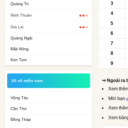
3
Quảng Trị
4
Ninh Thuận
5
Gia Lai
6
Quảng Ngãi
7
Đắk Nông
8
Kon Tum
9
⇒ Ngoài ra 
Xổ số miền nam
Xem thê
Vũng Tàu
Mời bạn
Xem thê
Cần Thơ
Xem bảng
Đồng Tháp