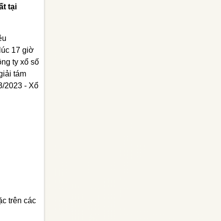
t tại
êu
 lúc 17 giờ
ng ty xổ số
giải tám
3/2023 - Xổ
c trên các