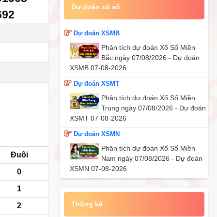
Dự đoán xổ số
692
Dự đoán XSMB
Phân tích dự đoán Xổ Số Miền
Bắc ngày 07/08/2026 - Dự đoán
XSMB 07-08-2026
Dự đoán XSMT
Phân tích dự đoán Xổ Số Miền
Trung ngày 07/08/2026 - Dự đoán
XSMT 07-08-2026
Dự đoán XSMN
Phân tích dự đoán Xổ Số Miền
Đuôi
Nam ngày 07/08/2026 - Dự đoán
XSMN 07-08-2026
0
1
Thống kê
2