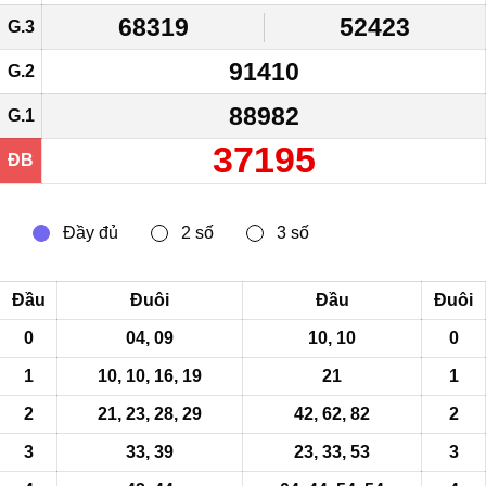
68319
52423
G.3
91410
G.2
88982
G.1
37195
ĐB
Đầu
Đuôi
Đầu
Đuôi
0
04, 09
10, 10
0
1
10, 10, 16, 19
21
1
2
21, 23, 28, 29
42, 62, 82
2
3
33, 39
23, 33, 53
3