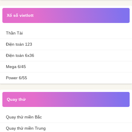
Xổ số vietlott
Thần Tài
Điện toán 123
Điện toán 6x36
Mega 6/45
Power 6/55
Quay thử
Quay thử miền Bắc
Quay thử miền Trung