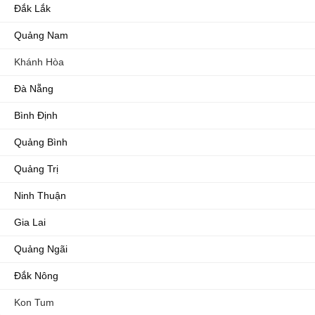
Đắk Lắk
Quảng Nam
Khánh Hòa
Đà Nẵng
Bình Định
Quảng Bình
Quảng Trị
Ninh Thuận
Gia Lai
Quảng Ngãi
Đắk Nông
Kon Tum