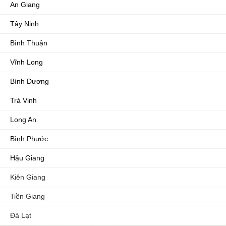
An Giang
Tây Ninh
Bình Thuận
Vĩnh Long
Bình Dương
Trà Vinh
Long An
Bình Phước
Hậu Giang
Kiên Giang
Tiền Giang
Đà Lạt