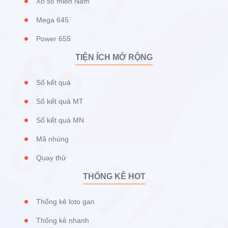
Xổ số miền Nam
Mega 645
Power 655
TIỆN ÍCH MỞ RỘNG
Sổ kết quả
Sổ kết quả MT
Sổ kết quả MN
Mã nhúng
Quay thử
THỐNG KÊ HOT
Thống kê loto gan
Thống kê nhanh