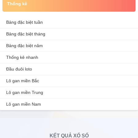
Thống kê
Bảng đặc biệt tuần
Bảng đặc biệt tháng
Bảng đặc biệt năm
Thống kê nhanh
Đầu đuôi loto
Lô gan miền Bắc
Lô gan miền Trung
Lô gan miền Nam
KẾT QUẢ XỔ SỐ