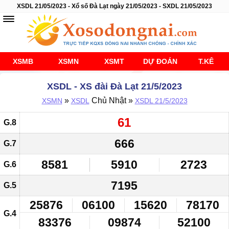
XSDL 21/05/2023 - Xổ số Đà Lạt ngày 21/05/2023 - SXDL 21/05/2023
XSMB
XSMN
XSMT
DỰ ĐOÁN
T.KÊ
XSDL - XS đài Đà Lạt 21/5/2023
»
Chủ Nhật »
XSMN
XSDL
XSDL 21/5/2023
61
G.8
666
G.7
8581
5910
2723
G.6
7195
G.5
25876
06100
15620
78170
G.4
83376
09874
52100