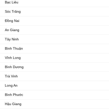
Bạc Liêu
Sóc Trăng
Đồng Nai
An Giang
Tây Ninh
Bình Thuận
Vĩnh Long
Bình Dương
Trà Vinh
Long An
Bình Phước
Hậu Giang