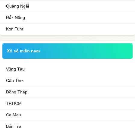
Quảng Ngãi
Đắk Nông
Kon Tum
Xổ số miền nam
Vũng Tàu
Cần Thơ
Đồng Tháp
TP.HCM
Cà Mau
Bến Tre