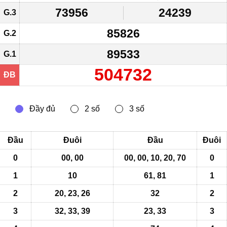
73956
24239
G.3
85826
G.2
89533
G.1
504732
ĐB
Đầu
Đuôi
Đầu
Đuôi
0
00, 00
00, 00, 10, 20, 70
0
1
10
61, 81
1
2
20, 23, 26
32
2
3
32
, 33, 39
23, 33
3