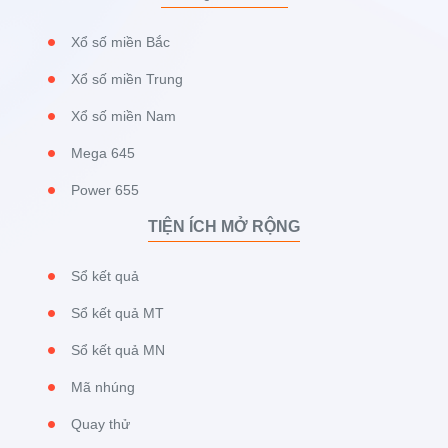
Xổ số miền Bắc
Xổ số miền Trung
Xổ số miền Nam
Mega 645
Power 655
TIỆN ÍCH MỞ RỘNG
Sổ kết quả
Sổ kết quả MT
Sổ kết quả MN
Mã nhúng
Quay thử