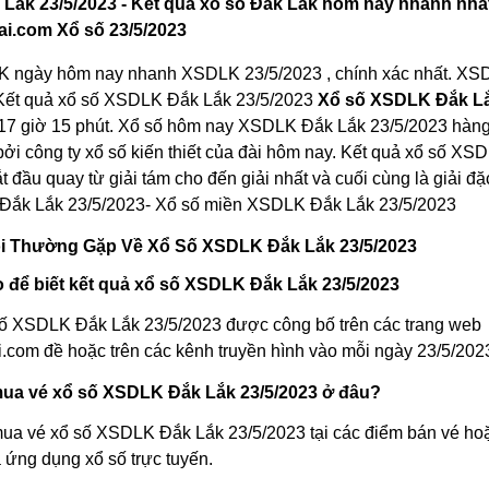
ắk 23/5/2023 - Kết quả xổ số Đắk Lắk hôm nay nhanh nhất
i.com Xổ số 23/5/2023
LK ngày hôm nay nhanh XSDLK 23/5/2023 , chính xác nhất. X
 Kết quả xổ số XSDLK Đắk Lắk 23/5/2023
Xổ số XSDLK Đắk Lắ
úc 17 giờ 15 phút. Xổ số hôm nay XSDLK Đắk Lắk 23/5/2023 hàn
i công ty xổ số kiến thiết của đài hôm nay. Kết quả xổ số XS
t đầu quay từ giải tám cho đến giải nhất và cuối cùng là giải đặc
ắk Lắk 23/5/2023- Xổ số miền XSDLK Đắk Lắk 23/5/2023
i Thường Gặp Về Xổ Số XSDLK Đắk Lắk 23/5/2023
 để biết kết quả xổ số XSDLK Đắk Lắk 23/5/2023
số XSDLK Đắk Lắk 23/5/2023 được công bố trên các trang web
com đề hoặc trên các kênh truyền hình vào mỗi ngày 23/5/202
mua vé xổ số XSDLK Đắk Lắk 23/5/2023 ở đâu?
mua vé xổ số XSDLK Đắk Lắk 23/5/2023 tại các điểm bán vé hoặ
 ứng dụng xổ số trực tuyến.