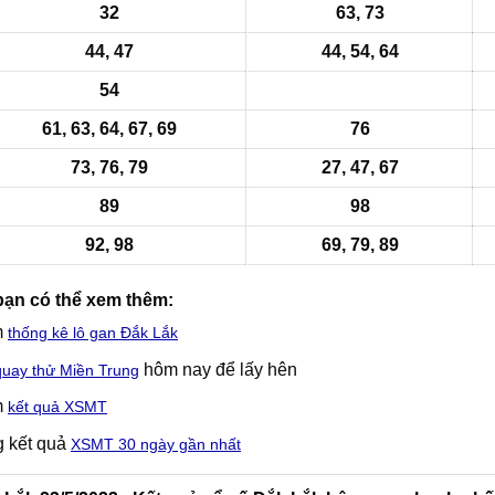
32
63, 73
44, 47
44, 54, 64
54
61, 63, 64, 67, 69
76
73,
76
, 79
27, 47, 67
89
98
92, 98
69, 79, 89
bạn có thể xem thêm:
m
thống kê lô gan Đắk Lắk
hôm nay để lấy hên
quay thử Miền Trung
m
kết quả XSMT
 kết quả
XSMT 30 ngày gần nhất