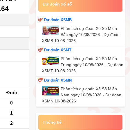
Dự đoán xổ số
164
Dự đoán XSMB
Phân tích dự đoán Xổ Số Miền
Bắc ngày 10/08/2026 - Dự đoán
XSMB 10-08-2026
Dự đoán XSMT
Phân tích dự đoán Xổ Số Miền
Trung ngày 10/08/2026 - Dự đoán
XSMT 10-08-2026
Dự đoán XSMN
Phân tích dự đoán Xổ Số Miền
Đuôi
Nam ngày 10/08/2026 - Dự đoán
XSMN 10-08-2026
0
1
Thống kê
2