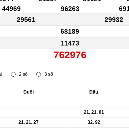
44969
96263
69
29561
29932
68189
11473
762976
Đuôi
Đầu
21, 21, 61
21, 21, 27
32, 92