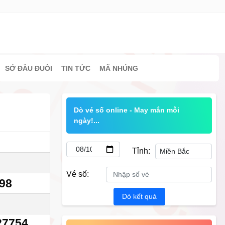
SỚ ĐẦU ĐUÔI
TIN TỨC
MÃ NHÚNG
Dò vé số online - May mắn mỗi
ngày!...
Tỉnh:
Vé số:
98
Dò kết quả
27754