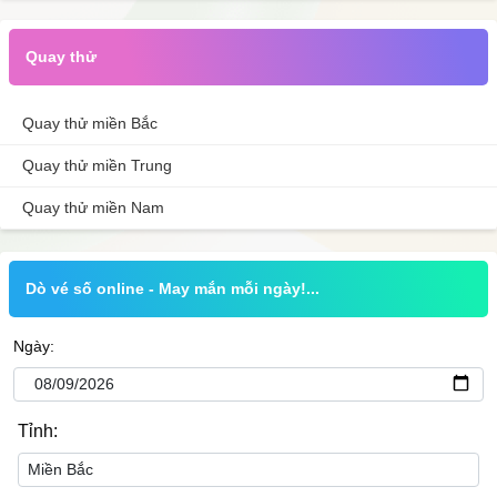
Quay thử
Quay thử miền Bắc
Quay thử miền Trung
Quay thử miền Nam
Dò vé số online - May mắn mỗi ngày!...
Ngày:
Tỉnh: