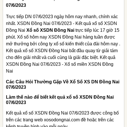
07/6/2023
Trực tiếp DN 07/6/2023 ngày hôm nay nhanh, chính xác
nhất. XSDN Đồng Nai 07/6/2023 - Kết quả xổ số XSDN
Đồng Nai
Xổ số XSDN Đồng Nai
trực tiếp lúc 17 giờ 15
phút. Xổ số hôm nay XSDN Đồng Nai hàng tuần được
mở thưởng bởi công ty xổ số kiến thiết của đài hôm nay .
Kết quả xổ số XSDN Đồng Nai bắt đầu quay từ giải tám
cho đến giải nhất và cuối cùng là giải đặc biệt. Kết quả
XSDN Đồng Nai 07/6/2023 - Xổ số miền XSDN Đồng
Nai
Các Câu Hỏi Thường Gặp Về Xổ Số XS DN Đồng Nai
07/6/2023
Làm thế nào để biết kết quả xổ số XSDN Đồng Nai
07/6/2023
Kết quả xổ số XSDN Đồng Nai 07/6/2023 được công bố
trên các trang web xosodongnai.com đề hoặc trên các
kênh truyền hình vào mỗi ngày.