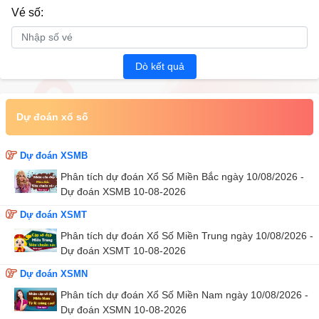
Vé số:
Dò kết quả
Dự đoán xổ số
Dự đoán XSMB
Phân tích dự đoán Xổ Số Miền Bắc ngày 10/08/2026 -
Dự đoán XSMB 10-08-2026
Dự đoán XSMT
Phân tích dự đoán Xổ Số Miền Trung ngày 10/08/2026 -
Dự đoán XSMT 10-08-2026
Dự đoán XSMN
Phân tích dự đoán Xổ Số Miền Nam ngày 10/08/2026 -
Dự đoán XSMN 10-08-2026