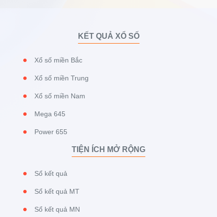
KẾT QUẢ XỔ SỐ
Xổ số miền Bắc
Xổ số miền Trung
Xổ số miền Nam
Mega 645
Power 655
TIỆN ÍCH MỞ RỘNG
Sổ kết quả
Sổ kết quả MT
Sổ kết quả MN