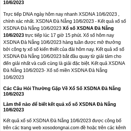
10/6/2023
Trực tiếp DNA ngày hôm nay nhanh XSDNA 10/6/2023 ,
chính xác nhất. XSDNA Đà Nẵng 10/6/2023 - Kết quả xổ số
XSDNA Đà Nẵng 10/6/2023
Xổ số XSDNA Đà Nẵng
10/6/2023
trực tiếp lúc 17 giờ 15 phút. Xổ số hôm nay
XSDNA Đà Nẵng 10/6/2023 hàng tuần được mở thưởng
bởi công ty xổ số kiến thiết của đài hôm nay. Kết quả xổ số
XSDNA Đà Nẵng 10/6/2023 bắt đầu quay từ giải tám cho
đến giải nhất và cuối cùng là giải đặc biệt. Kết quả XSDNA
Đà Nẵng 10/6/2023- Xổ số miền XSDNA Đà Nẵng
10/6/2023
Các Câu Hỏi Thường Gặp Về Xổ Số XSDNA Đà Nẵng
10/6/2023
Làm thế nào để biết kết quả xổ số XSDNA Đà Nẵng
10/6/2023
Kết quả xổ số XSDNA Đà Nẵng 10/6/2023 được công bố
trên các trang web xosodongnai.com đề hoặc trên các kênh