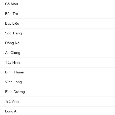
Cà Mau
Bến Tre
Bạc Liêu
Sóc Trăng
Đồng Nai
An Giang
Tây Ninh
Bình Thuận
Vĩnh Long
Bình Dương
Trà Vinh
Long An