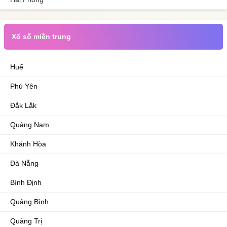
Xổ số miền trung
Huế
Phú Yên
Đắk Lắk
Quảng Nam
Khánh Hòa
Đà Nẵng
Bình Định
Quảng Bình
Quảng Trị