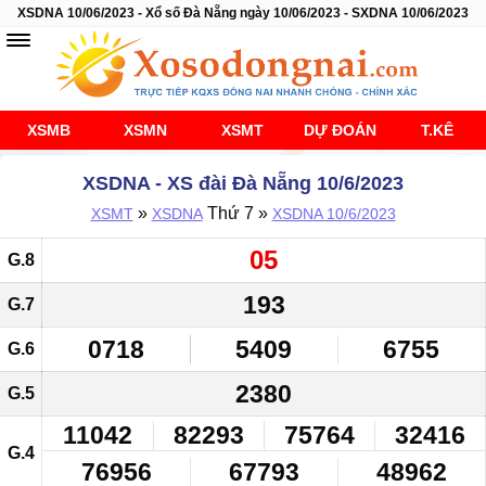
XSDNA 10/06/2023 - Xổ số Đà Nẵng ngày 10/06/2023 - SXDNA 10/06/2023
XSMB
XSMN
XSMT
DỰ ĐOÁN
T.KÊ
XSDNA - XS đài Đà Nẵng 10/6/2023
»
Thứ 7 »
XSMT
XSDNA
XSDNA 10/6/2023
05
G.8
193
G.7
0718
5409
6755
G.6
2380
G.5
11042
82293
75764
32416
G.4
76956
67793
48962