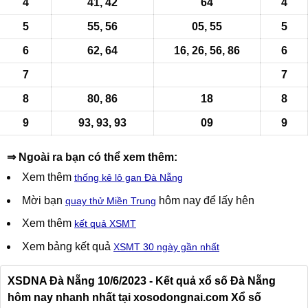
4
41
, 42
64
4
5
55, 56
05, 55
5
6
62, 64
16, 26, 56, 86
6
7
7
8
80, 86
18
8
9
93, 93, 93
09
9
⇒ Ngoài ra bạn có thể xem thêm:
Xem thêm
thống kê lô gan Đà Nẵng
Mời bạn
hôm nay để lấy hên
quay thử Miền Trung
Xem thêm
kết quả XSMT
Xem bảng kết quả
XSMT 30 ngày gần nhất
XSDNA Đà Nẵng 10/6/2023 - Kết quả xổ số Đà Nẵng
hôm nay nhanh nhất tại xosodongnai.com Xổ số