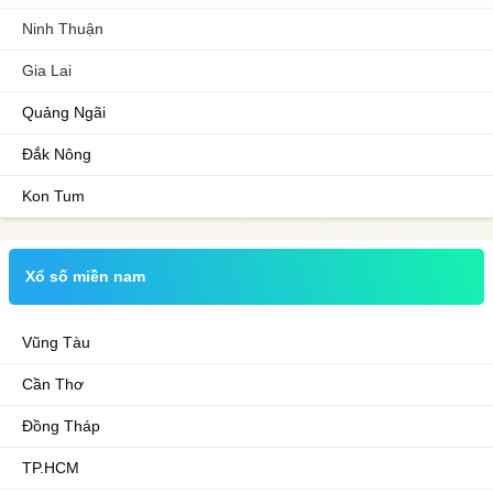
Ninh Thuận
Gia Lai
Quảng Ngãi
Đắk Nông
Kon Tum
Xổ số miền nam
Vũng Tàu
Cần Thơ
Đồng Tháp
TP.HCM