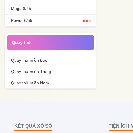
Mega 6/45
Power 6/55
Quay thử
Quay thử miền Bắc
Quay thử miền Trung
Quay thử miền Nam
KẾT QUẢ XỔ SỐ
TIỆN ÍCH