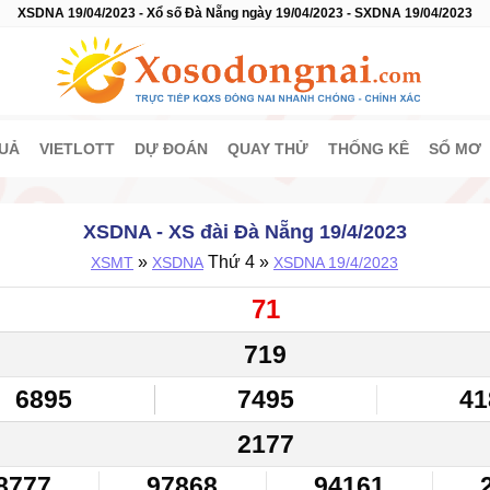
XSDNA 19/04/2023 - Xổ số Đà Nẵng ngày 19/04/2023 - SXDNA 19/04/2023
QUẢ
VIETLOTT
DỰ ĐOÁN
QUAY THỬ
THỐNG KÊ
SỔ MƠ
XSDNA - XS đài Đà Nẵng 19/4/2023
»
Thứ 4 »
XSMT
XSDNA
XSDNA 19/4/2023
71
719
6895
7495
41
2177
8777
97868
94161