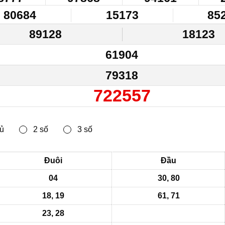
80684
15173
85
89128
18123
61904
79318
722557
Đuôi
Đầu
04
30, 80
18, 19
61, 71
23, 28