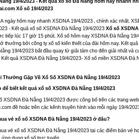
ẵng 19/4/2023 - Kết quả xổ số Đà Nẵng hôm nay nhanh nhấ
i.com Xổ số 19/4/2023
NA ngày hôm nay nhanh XSDNA 19/4/2023 , chính xác nhất. X
023 - Kết quả xổ số XSDNA Đà Nẵng 19/4/2023
Xổ số XSDNA
ực tiếp lúc 17 giờ 15 phút. Xổ số hôm nay XSDNA Đà Nẵng 19/
 thưởng bởi công ty xổ số kiến thiết của đài hôm nay. Kết quả
g 19/4/2023 bắt đầu quay từ giải tám cho đến giải nhất và cu
ệt. Kết quả XSDNA Đà Nẵng 19/4/2023- Xổ số miền XSDNA Đà 
i Thường Gặp Về Xổ Số XSDNA Đà Nẵng 19/4/2023
 để biết kết quả xổ số XSDNA Đà Nẵng 19/4/2023
số XSDNA Đà Nẵng 19/4/2023 được công bố trên các trang web
com đề hoặc trên các kênh truyền hình vào mỗi ngày 19/4/202
 mua vé xổ số XSDNA Đà Nẵng 19/4/2023 ở đâu?
mua vé xổ số XSDNA Đà Nẵng 19/4/2023 tại các điểm bán vé ho
 ứng dụng xổ số trực tuyến.