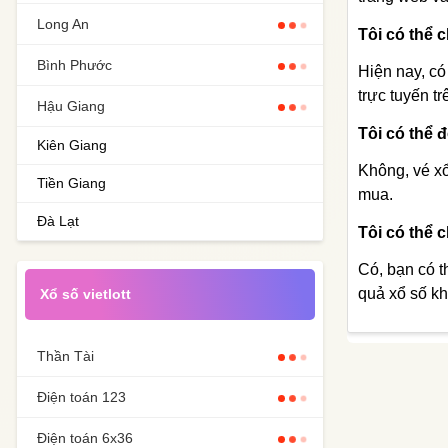
Long An
Tôi có thể 
Bình Phước
Hiện nay, c
trực tuyến tr
Hậu Giang
Tôi có thể 
Kiên Giang
Không, vé x
Tiền Giang
mua.
Đà Lạt
Tôi có thể 
Có, bạn có t
quả xổ số k
Xổ số vietlott
Thần Tài
Điện toán 123
Điện toán 6x36