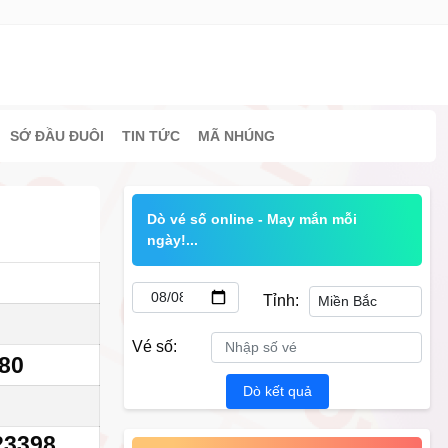
SỚ ĐẦU ĐUÔI
TIN TỨC
MÃ NHÚNG
Dò vé số online - May mắn mỗi
ngày!...
Tỉnh:
Vé số:
80
Dò kết quả
23398