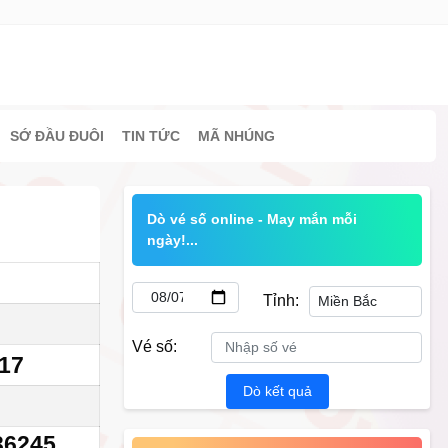
SỚ ĐẦU ĐUÔI
TIN TỨC
MÃ NHÚNG
Dò vé số online - May mắn mỗi
ngày!...
Tỉnh:
Vé số:
17
Dò kết quả
36245