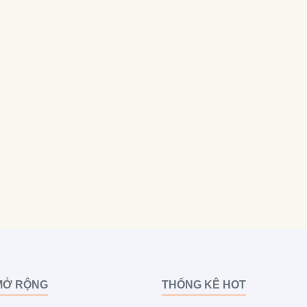
 MỞ RỘNG
THỐNG KÊ HOT