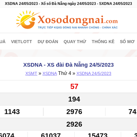
XSDNA 24/05/2023 - Xổ số Đà Nẵng ngày 24/05/2023 - SXDNA 24/05/2023
QUẢ
VIETLOTT
DỰ ĐOÁN
QUAY THỬ
THỐNG KÊ
SỔ MƠ
XSDNA - XS đài Đà Nẵng 24/5/2023
»
Thứ 4 »
XSMT
XSDNA
XSDNA 24/5/2023
57
194
1143
2976
74
2926
6074
61037
15473