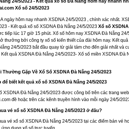
ẵng 24/5/2023 - Kết quả xổ số Đà Nẵng hôm nay nhanh nhấ
i.com Xổ số 24/5/2023
NA ngày hôm nay nhanh XSDNA 24/5/2023 , chính xác nhất. X
023 - Kết quả xổ số XSDNA Đà Nẵng 24/5/2023
Xổ số XSDNA
ực tiếp lúc 17 giờ 15 phút. Xổ số hôm nay XSDNA Đà Nẵng 24/
 thưởng bởi công ty xổ số kiến thiết của đài hôm nay. Kết quả
g 24/5/2023 bắt đầu quay từ giải tám cho đến giải nhất và cu
ệt. Kết quả XSDNA Đà Nẵng 24/5/2023- Xổ số miền XSDNA Đà 
i Thường Gặp Về Xổ Số XSDNA Đà Nẵng 24/5/2023
 để biết kết quả xổ số XSDNA Đà Nẵng 24/5/2023
số XSDNA Đà Nẵng 24/5/2023 được công bố trên các trang web
com đề hoặc trên các kênh truyền hình vào mỗi ngày 24/5/202
 mua vé xổ số XSDNA Đà Nẵng 24/5/2023 ở đâu?
mua vé xổ số XSDNA Đà Nẵng 24/5/2023 tại các điểm bán vé ho
 ứng dụng xổ số trực tuyến.