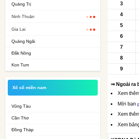
3
Quảng Trị
4
Ninh Thuận
5
Gia Lai
6
Quảng Ngãi
7
Đắk Nông
8
Kon Tum
9
⇒ Ngoài ra 
Xổ số miền nam
Xem thê
Mời bạn
Vũng Tàu
Xem thê
Cần Thơ
Xem bảng
Đồng Tháp