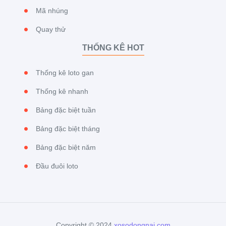
Mã nhúng
Quay thử
THỐNG KÊ HOT
Thống kê loto gan
Thống kê nhanh
Bảng đặc biệt tuần
Bảng đặc biệt tháng
Bảng đặc biệt năm
Đầu đuôi loto
Copyright © 2024
xosodongnai.com