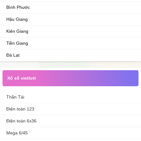
Bình Phước
Hậu Giang
Kiên Giang
Tiền Giang
Đà Lạt
Xổ số vietlott
Thần Tài
Điện toán 123
Điện toán 6x36
Mega 6/45