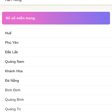
Xổ số miền trung
Huế
Phú Yên
Đắk Lắk
Quảng Nam
Khánh Hòa
Đà Nẵng
Bình Định
Quảng Bình
Quảng Trị