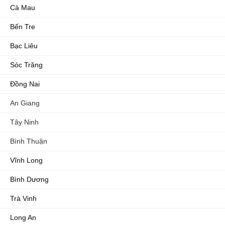
Cà Mau
Bến Tre
Bạc Liêu
Sóc Trăng
Đồng Nai
An Giang
Tây Ninh
Bình Thuận
Vĩnh Long
Bình Dương
Trà Vinh
Long An