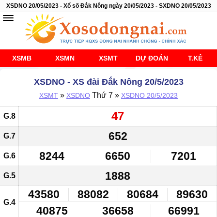
XSDNO 20/05/2023 - Xổ số Đắk Nông ngày 20/05/2023 - SXDNO 20/05/2023
XSMB
XSMN
XSMT
DỰ ĐOÁN
T.KÊ
XSDNO - XS đài Đắk Nông 20/5/2023
»
Thứ 7 »
XSMT
XSDNO
XSDNO 20/5/2023
47
G.8
652
G.7
8244
6650
7201
G.6
1888
G.5
43580
88082
80684
89630
G.4
40875
36658
66991