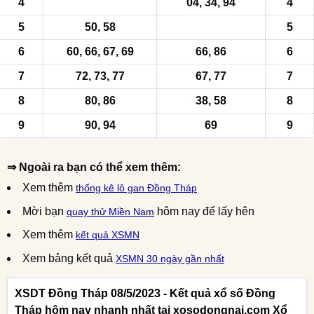
4
04, 34, 94
4
5
50, 58
5
6
60, 66, 67,
69
66, 86
6
7
72, 73, 77
67, 77
7
8
80, 86
38, 58
8
9
90, 94
69
9
⇒ Ngoài ra bạn có thể xem thêm:
Xem thêm
thống kê lô gan Đồng Tháp
Mời bạn
hôm nay để lấy hên
quay thử Miền Nam
Xem thêm
kết quả XSMN
Xem bảng kết quả
XSMN 30 ngày gần nhất
XSDT Đồng Tháp 08/5/2023 - Kết quả xổ số Đồng
Tháp hôm nay nhanh nhất tại xosodongnai.com Xổ