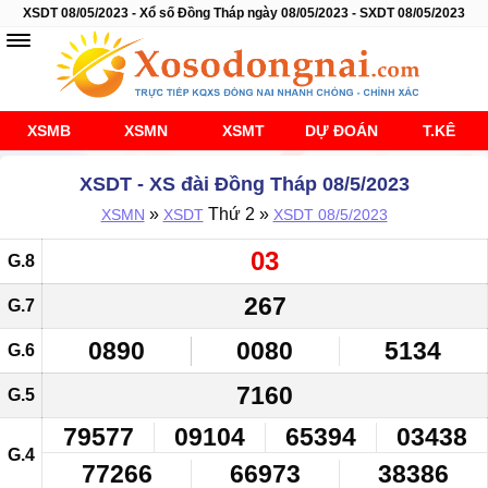
XSDT 08/05/2023 - Xổ số Đồng Tháp ngày 08/05/2023 - SXDT 08/05/2023
XSMB
XSMN
XSMT
DỰ ĐOÁN
T.KÊ
XSDT - XS đài Đồng Tháp 08/5/2023
»
Thứ 2 »
XSMN
XSDT
XSDT 08/5/2023
03
G.8
267
G.7
0890
0080
5134
G.6
7160
G.5
79577
09104
65394
03438
G.4
77266
66973
38386