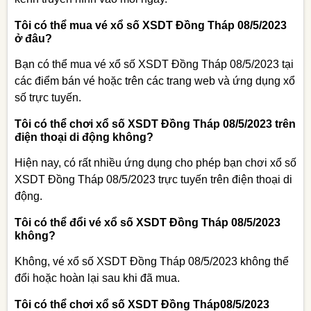
Tôi có thể mua vé xổ số XSDT Đồng Tháp 08/5/2023
ở đâu?
Bạn có thể mua vé xổ số XSDT Đồng Tháp 08/5/2023 tại
các điểm bán vé hoặc trên các trang web và ứng dụng xổ
số trực tuyến.
Tôi có thể chơi xổ số XSDT Đồng Tháp 08/5/2023 trên
điện thoại di động không?
Hiện nay, có rất nhiều ứng dụng cho phép bạn chơi xổ số
XSDT Đồng Tháp 08/5/2023 trực tuyến trên điện thoại di
động.
Tôi có thể đổi vé xổ số XSDT Đồng Tháp 08/5/2023
không?
Không, vé xổ số XSDT Đồng Tháp 08/5/2023 không thể
đổi hoặc hoàn lại sau khi đã mua.
Tôi có thể chơi xổ số XSDT Đồng Tháp08/5/2023