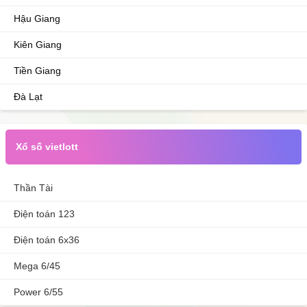
Hậu Giang
Kiên Giang
Tiền Giang
Đà Lạt
Xổ số vietlott
Thần Tài
Điện toán 123
Điện toán 6x36
Mega 6/45
Power 6/55