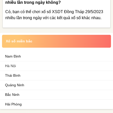
nhiều lần trong ngày không?
Có, bạn có thể chơi xổ số XSDT Đồng Tháp 29/5/2023
nhiều lần trong ngày với các kết quả xổ số khác nhau.
Xổ số miền bắc
Nam Định
Hà Nội
Thái Bình
Quảng Ninh
Bắc Ninh
Hải Phòng