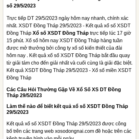
số 29/5/2023
Trực tiếp DT 29/5/2023 ngày hôm nay nhanh, chính xác
nhất. XSDT Đồng Tháp 29/5/2023 - Kết quả xổ số XSDT
Đồng Tháp
Xổ số XSDT Đồng Tháp
trực tiếp lúc 17 giờ
15 phút. Xổ số hôm nay XSDT Đồng Tháp hàng tuần
được mở thưởng bởi công ty xổ số kiến thiết của đài
hôm nay . Kết quả xổ số XSDT Đồng Tháp bắt đầu quay
từ giải tám cho đến giải nhất và cuối cùng là giải đặc biệt.
Kết quả XSDT Đồng Tháp 29/5/2023 - Xổ số miền XSDT
Đồng Tháp
Các Câu Hỏi Thường Gặp Về Xổ Số XS DT Đồng
Tháp 29/5/2023
Làm thế nào để biết kết quả xổ số XSDT Đồng Tháp
29/5/2023
Kết quả xổ số XSDT Đồng Tháp 29/5/2023 được công
bố trên các trang web xosodongnai.com đề hoặc trên các
kênh truyền hình vào mỗi ngày.