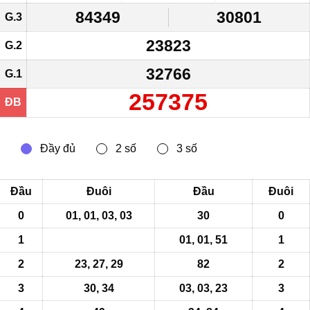
84349
30801
G.3
23823
G.2
32766
G.1
257375
ĐB
Đầu
Đuôi
Đầu
Đuôi
0
01, 01, 03, 03
30
0
1
01, 01, 51
1
2
23, 27, 29
82
2
3
30, 34
03, 03, 23
3