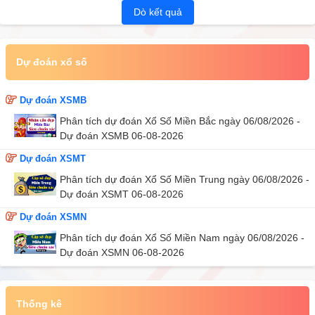
Dò kết quả
Dự đoán xổ số
Dự đoán XSMB
Phân tích dự đoán Xổ Số Miền Bắc ngày 06/08/2026 -
Dự đoán XSMB 06-08-2026
Dự đoán XSMT
Phân tích dự đoán Xổ Số Miền Trung ngày 06/08/2026 -
Dự đoán XSMT 06-08-2026
Dự đoán XSMN
Phân tích dự đoán Xổ Số Miền Nam ngày 06/08/2026 -
Dự đoán XSMN 06-08-2026
Thống kê