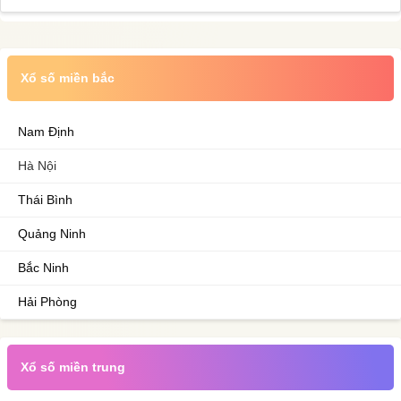
Xổ số miền bắc
Nam Định
Hà Nội
Thái Bình
Quảng Ninh
Bắc Ninh
Hải Phòng
Xổ số miền trung