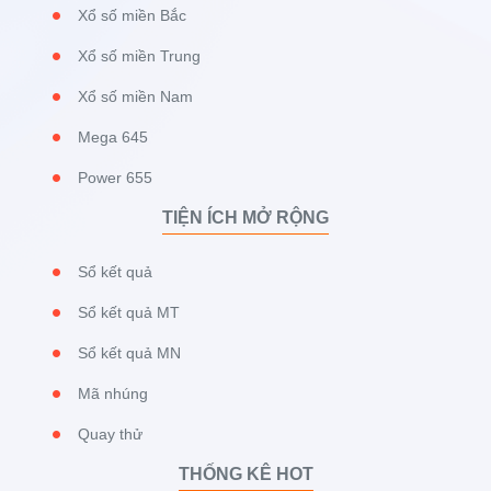
Xổ số miền Bắc
Xổ số miền Trung
Xổ số miền Nam
Mega 645
Power 655
TIỆN ÍCH MỞ RỘNG
Sổ kết quả
Sổ kết quả MT
Sổ kết quả MN
Mã nhúng
Quay thử
THỐNG KÊ HOT