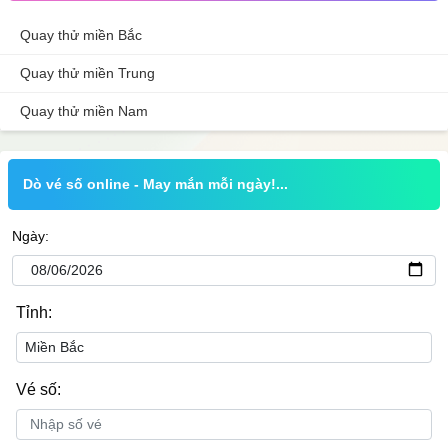
Quay thử miền Bắc
Quay thử miền Trung
Quay thử miền Nam
Dò vé số online - May mắn mỗi ngày!...
Ngày:
Tỉnh:
Vé số: