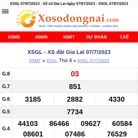
XSGL 07/07/2023 - Xổ số Gia Lai ngày 07/07/2023 - SXGL 07/07/2023
XSMB
XSMN
XSMT
DỰ ĐOÁN
T.KÊ
XSGL - XS đài Gia Lai 07/7/2023
»
Thứ 6 »
XSMT
XSGL
XSGL 07/7/2023
03
G.8
851
G.7
3185
2882
4330
G.6
7734
G.5
44103
86466
09627
60584
G.4
08601
07486
76529