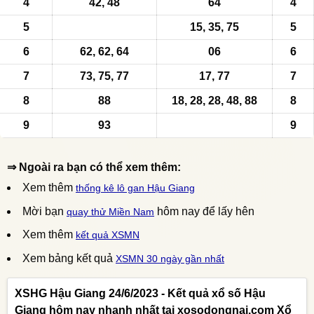
4
42, 48
64
4
5
15, 35, 75
5
6
62, 62, 64
06
6
7
73, 75,
77
17,
77
7
8
88
18, 28, 28, 48, 88
8
9
93
9
⇒ Ngoài ra bạn có thể xem thêm:
Xem thêm
thống kê lô gan Hậu Giang
Mời bạn
hôm nay để lấy hên
quay thử Miền Nam
Xem thêm
kết quả XSMN
Xem bảng kết quả
XSMN 30 ngày gần nhất
XSHG Hậu Giang 24/6/2023 - Kết quả xổ số Hậu
Giang hôm nay nhanh nhất tại xosodongnai.com Xổ