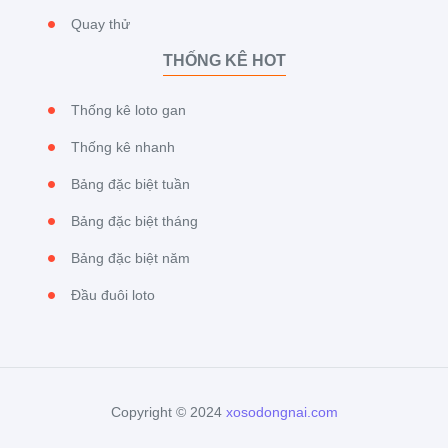
Quay thử
THỐNG KÊ HOT
Thống kê loto gan
Thống kê nhanh
Bảng đặc biệt tuần
Bảng đặc biệt tháng
Bảng đặc biệt năm
Đầu đuôi loto
Copyright © 2024
xosodongnai.com