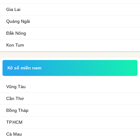
Gia Lai
Quảng Ngãi
Đắk Nông
Kon Tum
Xổ số miền nam
Vũng Tàu
Cần Thơ
Đồng Tháp
TP.HCM
Cà Mau