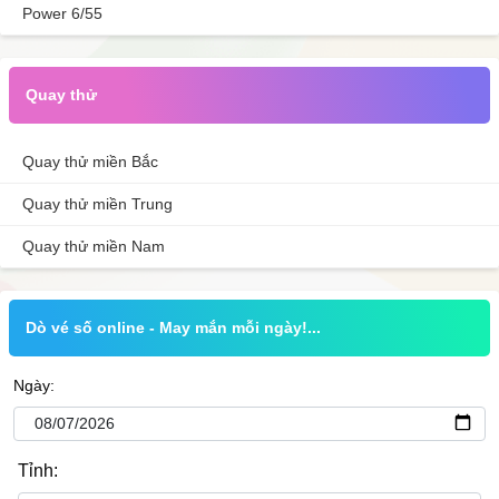
Power 6/55
Quay thử
Quay thử miền Bắc
Quay thử miền Trung
Quay thử miền Nam
Dò vé số online - May mắn mỗi ngày!...
Ngày:
Tỉnh: