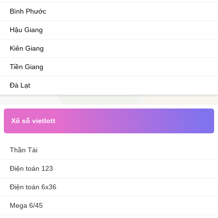
Bình Phước
Hậu Giang
Kiên Giang
Tiền Giang
Đà Lạt
Xổ số vietlott
Thần Tài
Điện toán 123
Điện toán 6x36
Mega 6/45