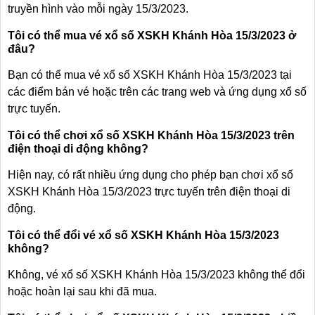
truyền hình vào mỗi ngày 15/3/2023.
Tôi có thể mua vé xổ số XSKH Khánh Hòa 15/3/2023 ở
đâu?
Bạn có thể mua vé xổ số XSKH Khánh Hòa 15/3/2023 tại
các điểm bán vé hoặc trên các trang web và ứng dụng xổ số
trực tuyến.
Tôi có thể chơi xổ số XSKH Khánh Hòa 15/3/2023 trên
điện thoại di động không?
Hiện nay, có rất nhiều ứng dụng cho phép bạn chơi xổ số
XSKH Khánh Hòa 15/3/2023 trực tuyến trên điện thoại di
động.
Tôi có thể đổi vé xổ số XSKH Khánh Hòa 15/3/2023
không?
Không, vé xổ số XSKH Khánh Hòa 15/3/2023 không thể đổi
hoặc hoàn lại sau khi đã mua.