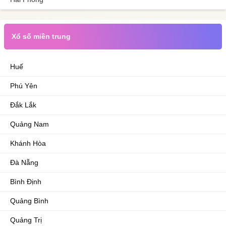
Xổ số miền trung
Huế
Phú Yên
Đắk Lắk
Quảng Nam
Khánh Hòa
Đà Nẵng
Bình Định
Quảng Bình
Quảng Trị