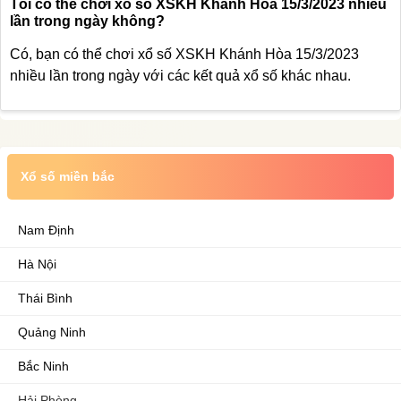
Tôi có thể chơi xổ số XSKH Khánh Hòa 15/3/2023 nhiều
lần trong ngày không?
Có, bạn có thể chơi xổ số XSKH Khánh Hòa 15/3/2023
nhiều lần trong ngày với các kết quả xổ số khác nhau.
Xổ số miền bắc
Nam Định
Hà Nội
Thái Bình
Quảng Ninh
Bắc Ninh
Hải Phòng