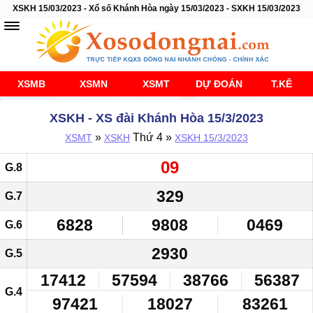
XSKH 15/03/2023 - Xổ số Khánh Hòa ngày 15/03/2023 - SXKH 15/03/2023
XSMB
XSMN
XSMT
DỰ ĐOÁN
T.KÊ
XSKH - XS đài Khánh Hòa 15/3/2023
»
Thứ 4 »
XSMT
XSKH
XSKH 15/3/2023
09
G.8
329
G.7
6828
9808
0469
G.6
2930
G.5
17412
57594
38766
56387
G.4
97421
18027
83261