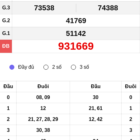
73538
74388
G.3
41769
G.2
51142
G.1
931669
ĐB
Đầu
Đuôi
Đầu
Đuôi
0
08, 09
30
0
1
12
21, 61
1
2
21, 27, 28, 29
12, 42
2
3
30, 38
3