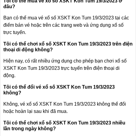
Tôi có thể mua vé xổ số XSKT Kon Tum 19/3/2023 ở
đâu?
Bạn có thể mua vé xổ số XSKT Kon Tum 19/3/2023 tại các
điểm bán vé hoặc trên các trang web và ứng dụng xổ số
trực tuyến.
Tôi có thể chơi xổ số XSKT Kon Tum 19/3/2023 trên điện
thoại di động không?
Hiện nay, có rất nhiều ứng dụng cho phép bạn chơi xổ số
XSKT Kon Tum 19/3/2023 trực tuyến trên điện thoại di
động.
Tôi có thể đổi vé xổ số XSKT Kon Tum 19/3/2023
không?
Không, vé xổ số XSKT Kon Tum 19/3/2023 không thể đổi
hoặc hoàn lại sau khi đã mua.
Tôi có thể chơi xổ số XSKT Kon Tum 19/3/2023 nhiều
lần trong ngày không?