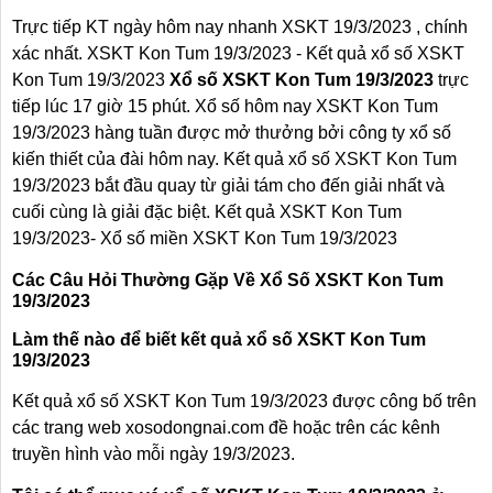
Trực tiếp KT ngày hôm nay nhanh XSKT 19/3/2023 , chính
xác nhất. XSKT Kon Tum 19/3/2023 - Kết quả xổ số XSKT
Kon Tum 19/3/2023
Xổ số XSKT Kon Tum 19/3/2023
trực
tiếp lúc 17 giờ 15 phút. Xổ số hôm nay XSKT Kon Tum
19/3/2023 hàng tuần được mở thưởng bởi công ty xổ số
kiến thiết của đài hôm nay. Kết quả xổ số XSKT Kon Tum
19/3/2023 bắt đầu quay từ giải tám cho đến giải nhất và
cuối cùng là giải đặc biệt. Kết quả XSKT Kon Tum
19/3/2023- Xổ số miền XSKT Kon Tum 19/3/2023
Các Câu Hỏi Thường Gặp Về Xổ Số XSKT Kon Tum
19/3/2023
Làm thế nào để biết kết quả xổ số XSKT Kon Tum
19/3/2023
Kết quả xổ số XSKT Kon Tum 19/3/2023 được công bố trên
các trang web xosodongnai.com đề hoặc trên các kênh
truyền hình vào mỗi ngày 19/3/2023.