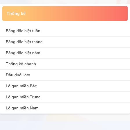
Thống kê
Bảng đặc biệt tuần
Bảng đặc biệt tháng
Bảng đặc biệt năm
Thống kê nhanh
Đầu đuôi loto
Lô gan miền Bắc
Lô gan miền Trung
Lô gan miền Nam