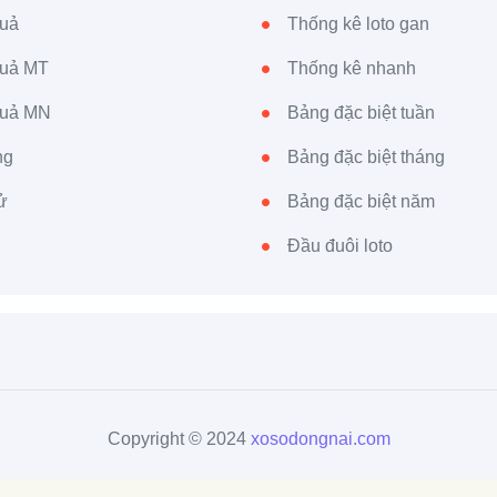
quả
Thống kê loto gan
quả MT
Thống kê nhanh
quả MN
Bảng đặc biệt tuần
ng
Bảng đặc biệt tháng
ử
Bảng đặc biệt năm
Đầu đuôi loto
Copyright © 2024
xosodongnai.com