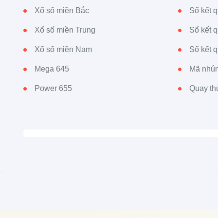
Xổ số miền Bắc
Sổ kết 
Xổ số miền Trung
Sổ kết 
Xổ số miền Nam
Sổ kết 
Mega 645
Mã nhú
Power 655
Quay th