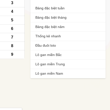
3
Bảng đặc biệt tuần
4
Bảng đặc biệt tháng
5
Bảng đặc biệt năm
6
Thống kê nhanh
7
Đầu đuôi loto
8
9
Lô gan miền Bắc
Lô gan miền Trung
Lô gan miền Nam