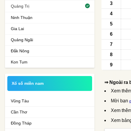
3
Quảng Trị
4
Ninh Thuận
5
Gia Lai
6
Quảng Ngãi
7
Đắk Nông
8
Kon Tum
9
⇒ Ngoài ra 
Xổ số miền nam
Xem thê
Mời bạn
Vũng Tàu
Xem thê
Cần Thơ
Xem bảng
Đồng Tháp