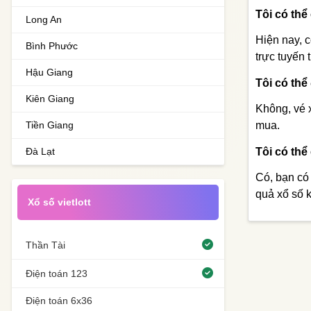
Tôi có thể
Long An
Hiện nay, 
Bình Phước
trực tuyến 
Hậu Giang
Tôi có th
Kiên Giang
Không, vé 
mua.
Tiền Giang
Tôi có th
Đà Lạt
Có, bạn có
quả xổ số 
Xổ số vietlott
Thần Tài
Điện toán 123
Điện toán 6x36