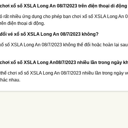
 chơi xổ số XSLA Long An 08/7/2023 trên điện thoại di độn
có rất nhiều ứng dụng cho phép bạn chơi xổ số XSLA Long An 
trên điện thoại di động.
ể đổi vé xổ số XSLA Long An 08/7/2023 không?
xổ số XSLA Long An 08/7/2023 không thể đổi hoặc hoàn lại sau
ể chơi xổ số XSLA Long An08/7/2023 nhiều lần trong ngày 
 thể chơi xổ số XSLA Long An 08/7/2023 nhiều lần trong ngày vớ
khác nhau.