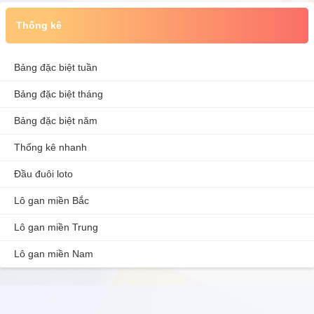
Thống kê
Bảng đặc biệt tuần
Bảng đặc biệt tháng
Bảng đặc biệt năm
Thống kê nhanh
Đầu đuôi loto
Lô gan miền Bắc
Lô gan miền Trung
Lô gan miền Nam