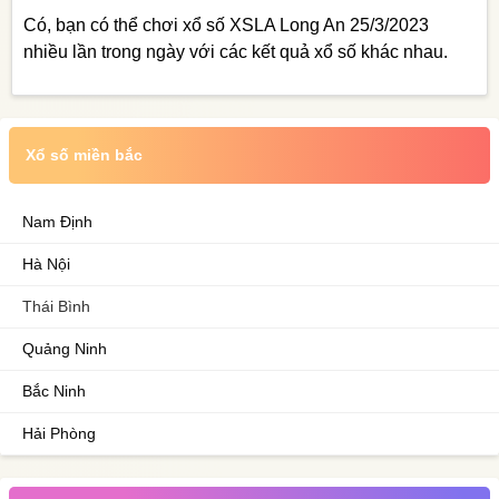
Có, bạn có thể chơi xổ số XSLA Long An 25/3/2023
nhiều lần trong ngày với các kết quả xổ số khác nhau.
Xổ số miền bắc
Nam Định
Hà Nội
Thái Bình
Quảng Ninh
Bắc Ninh
Hải Phòng