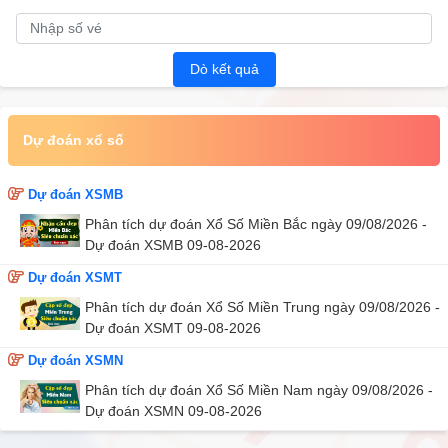
Dò kết quả
Dự đoán xổ số
Dự đoán XSMB
Phân tích dự đoán Xổ Số Miền Bắc ngày 09/08/2026 -
Dự đoán XSMB 09-08-2026
Dự đoán XSMT
Phân tích dự đoán Xổ Số Miền Trung ngày 09/08/2026 -
Dự đoán XSMT 09-08-2026
Dự đoán XSMN
Phân tích dự đoán Xổ Số Miền Nam ngày 09/08/2026 -
Dự đoán XSMN 09-08-2026