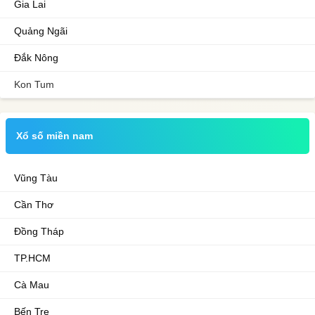
Gia Lai
Quảng Ngãi
Đắk Nông
Kon Tum
Xổ số miền nam
Vũng Tàu
Cần Thơ
Đồng Tháp
TP.HCM
Cà Mau
Bến Tre