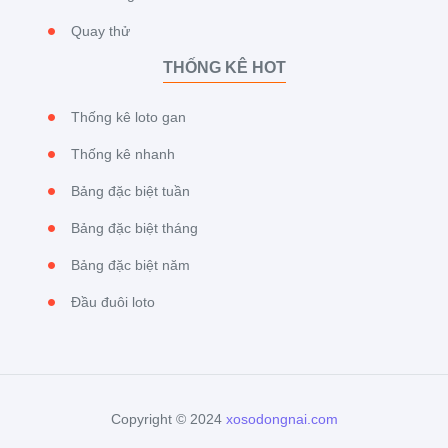
Quay thử
THỐNG KÊ HOT
Thống kê loto gan
Thống kê nhanh
Bảng đặc biệt tuần
Bảng đặc biệt tháng
Bảng đặc biệt năm
Đầu đuôi loto
Copyright © 2024
xosodongnai.com