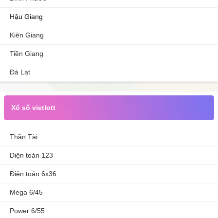
Hậu Giang
Kiên Giang
Tiền Giang
Đà Lạt
Xổ số vietlott
Thần Tài
Điện toán 123
Điện toán 6x36
Mega 6/45
Power 6/55