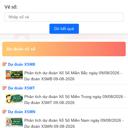
Vé số:
Dò kết quả
Dự đoán xổ số
Dự đoán XSMB
Phân tích dự đoán Xổ Số Miền Bắc ngày 09/08/2026 -
Dự đoán XSMB 09-08-2026
Dự đoán XSMT
Phân tích dự đoán Xổ Số Miền Trung ngày 09/08/2026 -
Dự đoán XSMT 09-08-2026
Dự đoán XSMN
Phân tích dự đoán Xổ Số Miền Nam ngày 09/08/2026 -
Dự đoán XSMN 09-08-2026