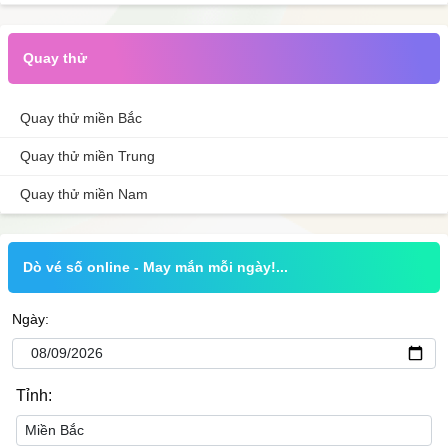
Quay thử
Quay thử miền Bắc
Quay thử miền Trung
Quay thử miền Nam
Dò vé số online - May mắn mỗi ngày!...
Ngày:
Tỉnh: