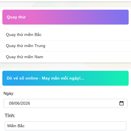
Quay thử
Quay thử miền Bắc
Quay thử miền Trung
Quay thử miền Nam
Dò vé số online - May mắn mỗi ngày!...
Ngày:
Tỉnh: