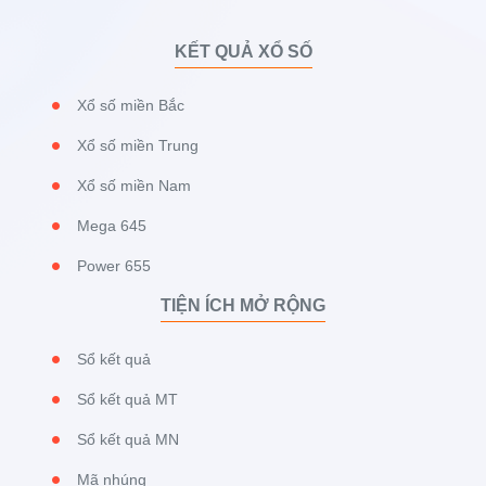
KẾT QUẢ XỔ SỐ
Xổ số miền Bắc
Xổ số miền Trung
Xổ số miền Nam
Mega 645
Power 655
TIỆN ÍCH MỞ RỘNG
Sổ kết quả
Sổ kết quả MT
Sổ kết quả MN
Mã nhúng