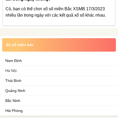
Có, bạn có thể chơi xổ số miền Bắc XSMB 17/3/2023
nhiều lần trong ngày với các kết quả xổ số khác nhau.
Xổ số miền bắc
Nam Định
Hà Nội
Thái Bình
Quảng Ninh
Bắc Ninh
Hải Phòng