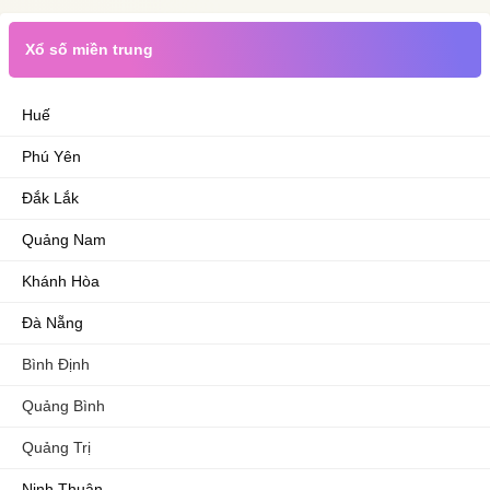
Xổ số miền trung
Huế
Phú Yên
Đắk Lắk
Quảng Nam
Khánh Hòa
Đà Nẵng
Bình Định
Quảng Bình
Quảng Trị
Ninh Thuận