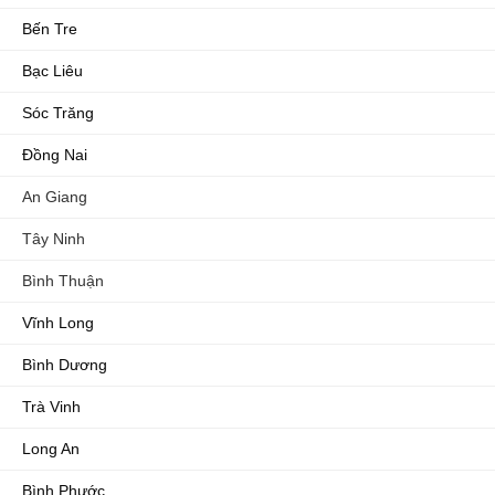
Bến Tre
Bạc Liêu
Sóc Trăng
Đồng Nai
An Giang
Tây Ninh
Bình Thuận
Vĩnh Long
Bình Dương
Trà Vinh
Long An
Bình Phước