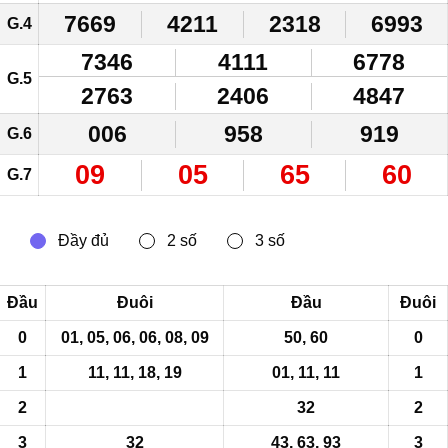
7669
4211
2318
6993
G.4
7346
4111
6778
G.5
2763
2406
4847
006
958
919
G.6
09
05
65
60
G.7
Đầu
Đuôi
Đầu
Đuôi
0
01, 05, 06, 06, 08, 09
50, 60
0
1
11, 11, 18, 19
01, 11, 11
1
2
32
2
3
32
43, 63, 93
3