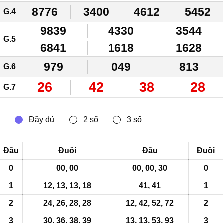
8776
3400
4612
5452
G.4
9839
4330
3544
G.5
6841
1618
1628
979
049
813
G.6
26
42
38
28
G.7
Đầu
Đuôi
Đầu
Đuôi
0
00, 00
00, 00, 30
0
1
12, 13, 13, 18
41, 41
1
2
24, 26, 28, 28
12, 42, 52, 72
2
3
30, 36, 38, 39
13, 13, 53, 93
3