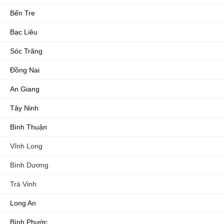
Bến Tre
Bạc Liêu
Sóc Trăng
Đồng Nai
An Giang
Tây Ninh
Bình Thuận
Vĩnh Long
Bình Dương
Trà Vinh
Long An
Bình Phước