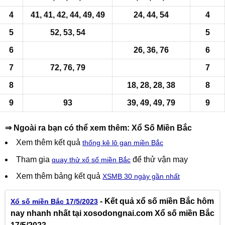
4
41, 41, 42, 44,
49
,
49
24, 44, 54
4
5
52, 53, 54
5
6
26, 36, 76
6
7
72, 76, 79
7
8
18, 28, 28, 38
8
9
93
39,
49
,
49
, 79
9
⇒ Ngoài ra bạn có thể xem thêm: Xổ Số Miền Bắc
Xem thêm kết quả
thống kê lô gan miền Bắc
Tham gia
để thử vận may
quay thử xổ số miền Bắc
Xem thêm bảng kết quả
XSMB 30 ngày gần nhất
- Kết quả xổ số miền Bắc hôm
Xổ số miền Bắc 17/5/2023
nay nhanh nhất tại xosodongnai.com Xổ số miền Bắc