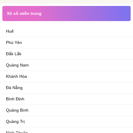
Xổ số miền trung
Huế
Phú Yên
Đắk Lắk
Quảng Nam
Khánh Hòa
Đà Nẵng
Bình Định
Quảng Bình
Quảng Trị
Ninh Thuận