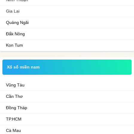
Gia Lai
Quảng Ngãi
Đắk Nông
Kon Tum
Xổ số miền nam
Vũng Tàu
Cần Thơ
Đồng Tháp
TP.HCM
Cà Mau