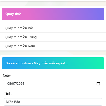
Quay thử
Quay thử miền Bắc
Quay thử miền Trung
Quay thử miền Nam
Dò vé số online - May mắn mỗi ngày!...
Ngày:
Tỉnh: