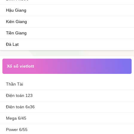
Hậu Giang
Kiên Giang
Tiền Giang
Đà Lạt
Xổ số vietlott
Thần Tài
Điện toán 123
Điện toán 6x36
Mega 6/45
Power 6/55