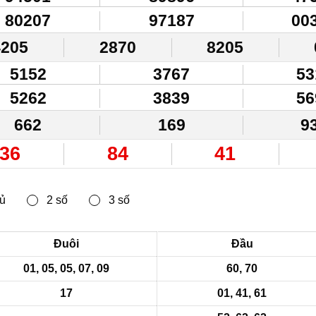
80207
97187
00
4205
2870
8205
5152
3767
53
5262
3839
56
662
169
9
36
84
41
Đuôi
Đầu
01, 05, 05, 07, 09
60
, 70
17
01, 41, 61