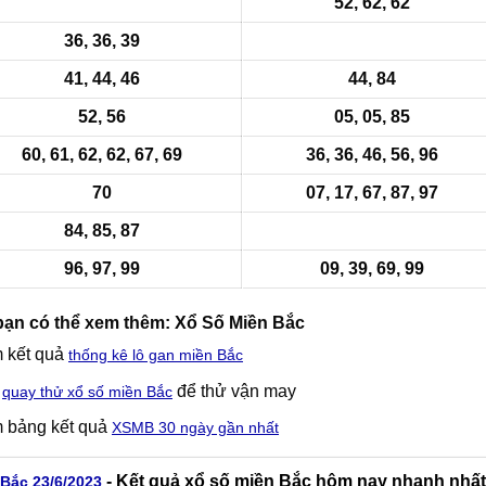
52, 62, 62
36, 36, 39
41, 44, 46
44, 84
52, 56
05, 05, 85
60
, 61, 62, 62, 67, 69
36, 36, 46, 56, 96
70
07, 17, 67, 87, 97
84, 85, 87
96, 97, 99
09, 39, 69, 99
bạn có thể xem thêm: Xổ Số Miền Bắc
 kết quả
thống kê lô gan miền Bắc
a
để thử vận may
quay thử xổ số miền Bắc
 bảng kết quả
XSMB 30 ngày gần nhất
- Kết quả xổ số miền Bắc hôm nay nhanh nhất 
Bắc 23/6/2023