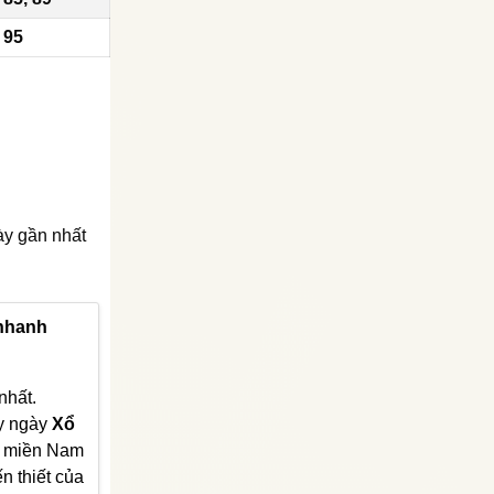
 95
ày gần nhất
 nhanh
nhất.
y ngày
Xổ
số miền Nam
n thiết của