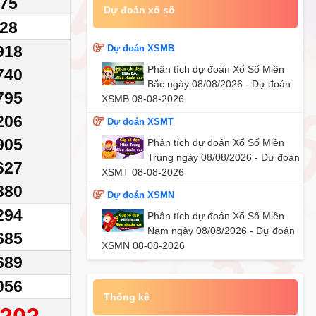
75
Dự đoán xổ số
28
918
Dự đoán XSMB
Phân tích dự đoán Xổ Số Miền
740
Bắc ngày 08/08/2026 - Dự đoán
795
XSMB 08-08-2026
206
Dự đoán XSMT
905
Phân tích dự đoán Xổ Số Miền
Trung ngày 08/08/2026 - Dự đoán
627
XSMT 08-08-2026
880
Dự đoán XSMN
294
Phân tích dự đoán Xổ Số Miền
Nam ngày 08/08/2026 - Dự đoán
685
XSMN 08-08-2026
689
056
Thống kê