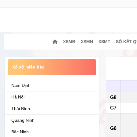
XSMB
XSMN
XSMT
SỔ KẾT 
Xổ số miền bắc
Nam Định
Hà Nội
G8
G7
Thái Bình
Quảng Ninh
G6
Bắc Ninh