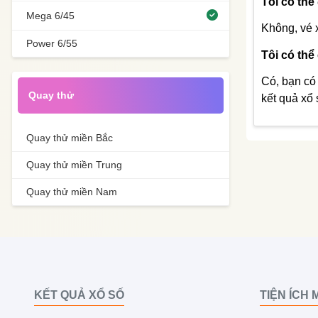
Tôi có th
Mega 6/45
Không, vé 
Power 6/55
Tôi có th
Có, bạn có
Quay thử
kết quả xổ
Quay thử miền Bắc
Quay thử miền Trung
Quay thử miền Nam
KẾT QUẢ XỔ SỐ
TIỆN ÍCH