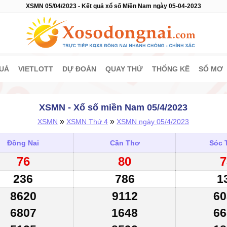
XSMN 05/04/2023 - Kết quả xổ số Miền Nam ngày 05-04-2023
QUẢ
VIETLOTT
DỰ ĐOÁN
QUAY THỬ
THỐNG KÊ
SỔ MƠ
XSMN - Xổ số miền Nam 05/4/2023
»
»
XSMN
XSMN Thứ 4
XSMN ngày 05/4/2023
Đồng Nai
Cần Thơ
Sóc 
76
80
7
236
786
1
8620
9112
60
6807
1648
66