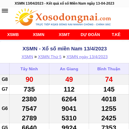
XSMN 13/04/2023 - Kết quả xổ số Miền Nam ngày 13-04-2023
XSMB
XSMN
XSMT
DỰ ĐOÁN
T.KÊ
XSMN - Xổ số miền Nam 13/4/2023
»
»
XSMN
XSMN Thứ 5
XSMN ngày 13/4/2023
Tây Ninh
An Giang
Bình Thuận
90
49
74
G8
735
112
145
G7
2380
6264
4018
7547
9041
1255
G6
2789
5310
2425
6640
9924
7353
G5