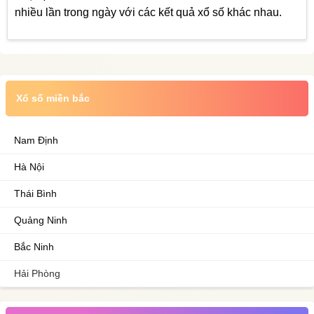
nhiều lần trong ngày với các kết quả xổ số khác nhau.
Xổ số miền bắc
Nam Định
Hà Nội
Thái Bình
Quảng Ninh
Bắc Ninh
Hải Phòng