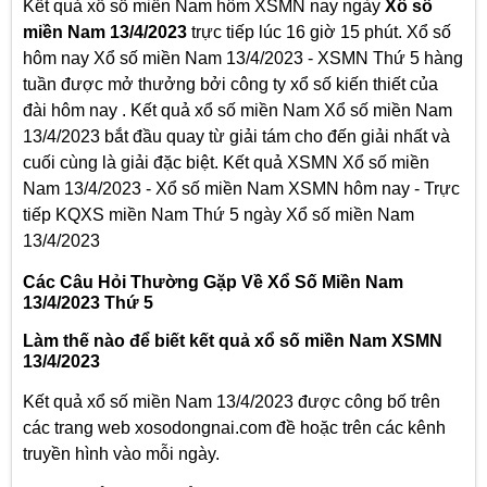
Kết quả xổ số miền Nam hôm XSMN nay ngày
Xổ số
miền Nam 13/4/2023
trực tiếp lúc 16 giờ 15 phút. Xổ số
hôm nay Xổ số miền Nam 13/4/2023 - XSMN Thứ 5 hàng
tuần được mở thưởng bởi công ty xổ số kiến thiết của
đài hôm nay . Kết quả xổ số miền Nam Xổ số miền Nam
13/4/2023 bắt đầu quay từ giải tám cho đến giải nhất và
cuối cùng là giải đặc biệt. Kết quả XSMN Xổ số miền
Nam 13/4/2023 - Xổ số miền Nam XSMN hôm nay - Trực
tiếp KQXS miền Nam Thứ 5 ngày Xổ số miền Nam
13/4/2023
Các Câu Hỏi Thường Gặp Về Xổ Số Miền Nam
13/4/2023 Thứ 5
Làm thế nào để biết kết quả xổ số miền Nam XSMN
13/4/2023
Kết quả xổ số miền Nam 13/4/2023 được công bố trên
các trang web xosodongnai.com đề hoặc trên các kênh
truyền hình vào mỗi ngày.