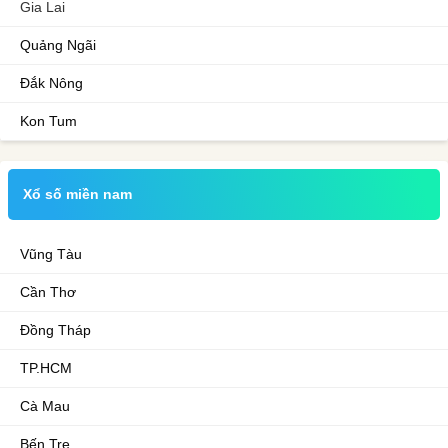
Gia Lai
Quảng Ngãi
Đắk Nông
Kon Tum
Xổ số miền nam
Vũng Tàu
Cần Thơ
Đồng Tháp
TP.HCM
Cà Mau
Bến Tre