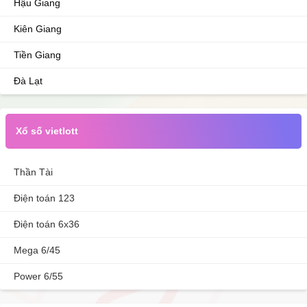
Hậu Giang
Kiên Giang
Tiền Giang
Đà Lạt
Xổ số vietlott
Thần Tài
Điện toán 123
Điện toán 6x36
Mega 6/45
Power 6/55