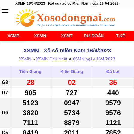
XSMN 16/04/2023 - Kết quả xổ số Miền Nam ngày 16-04-2023
XSMB
XSMN
XSMT
DỰ ĐOÁN
T.KÊ
XSMN - Xổ số miền Nam 16/4/2023
»
»
XSMN
XSMN Chủ Nhật
XSMN ngày 16/4/2023
Tiền Giang
Kiên Giang
Đà Lạt
28
02
35
G8
905
727
440
G7
5123
0947
9579
3820
5734
9576
G6
7111
8879
1121
8419
2011
7852
G5