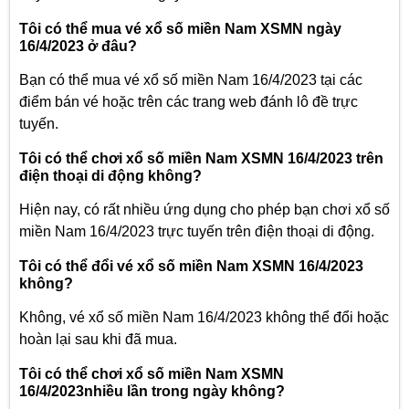
Tôi có thể mua vé xổ số miền Nam XSMN ngày
16/4/2023 ở đâu?
Bạn có thể mua vé xổ số miền Nam 16/4/2023 tại các
điểm bán vé hoặc trên các trang web đánh lô đề trực
tuyến.
Tôi có thể chơi xổ số miền Nam XSMN 16/4/2023 trên
điện thoại di động không?
Hiện nay, có rất nhiều ứng dụng cho phép bạn chơi xổ số
miền Nam 16/4/2023 trực tuyến trên điện thoại di động.
Tôi có thể đổi vé xổ số miền Nam XSMN 16/4/2023
không?
Không, vé xổ số miền Nam 16/4/2023 không thể đổi hoặc
hoàn lại sau khi đã mua.
Tôi có thể chơi xổ số miền Nam XSMN
16/4/2023nhiều lần trong ngày không?