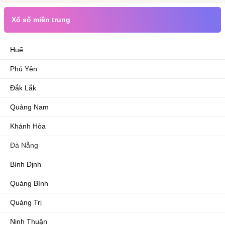
Xổ số miền trung
Huế
Phú Yên
Đắk Lắk
Quảng Nam
Khánh Hòa
Đà Nẵng
Bình Định
Quảng Bình
Quảng Trị
Ninh Thuận