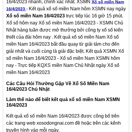
16/4/2023 nhanh, chính xác nhất. XSMN
Xổ số miền Nam
- Kết quả xổ số miền Nam hôm XSMN nay ngày
16/4/2023
Xổ số miền Nam 16/4/2023
trực tiếp lúc 16 giờ 15 phút.
Xổ số hôm nay Xổ số miền Nam 16/4/2023 - XSMN Chủ
Nhật hàng tuần được mở thưởng bởi công ty xổ số kiến
thiết của đài hôm nay . Kết quả xổ số miền Nam Xổ số
miền Nam 16/4/2023 bắt đầu quay từ giải tám cho đến
giải nhất và cuối cùng là giải đặc biệt. Kết quả XSMN Xổ
số miền Nam 16/4/2023 - Xổ số miền Nam XSMN hôm
nay - Trực tiếp KQXS miền Nam Chủ Nhật ngày Xổ số
miền Nam 16/4/2023
Các Câu Hỏi Thường Gặp Về Xổ Số Miền Nam
16/4/2023 Chủ Nhật
Làm thế nào để biết kết quả xổ số miền Nam XSMN
16/4/2023
Kết quả xổ số miền Nam 16/4/2023 được công bố trên
các trang web xosodongnai.com đề hoặc trên các kênh
truyền hình vào mỗi ngày.