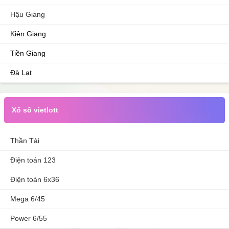
Hậu Giang
Kiên Giang
Tiền Giang
Đà Lạt
Xổ số vietlott
Thần Tài
Điện toán 123
Điện toán 6x36
Mega 6/45
Power 6/55