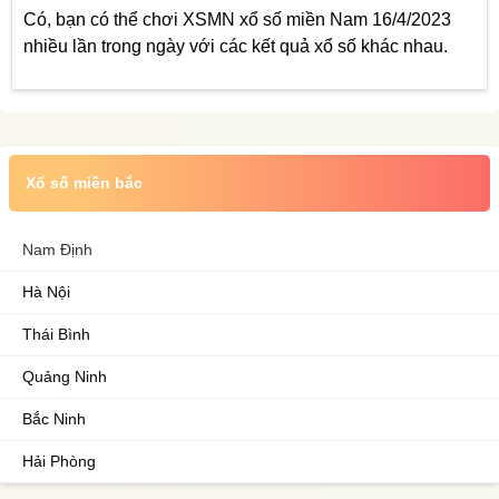
Có, bạn có thể chơi XSMN xổ số miền Nam 16/4/2023
nhiều lần trong ngày với các kết quả xổ số khác nhau.
Xổ số miền bắc
Nam Định
Hà Nội
Thái Bình
Quảng Ninh
Bắc Ninh
Hải Phòng