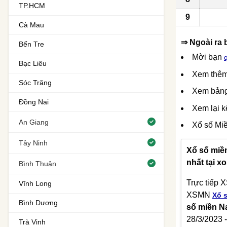
TP.HCM
9
Cà Mau
⇒ Ngoài ra 
Bến Tre
Mời bạn
Bạc Liêu
Xem thê
Sóc Trăng
Xem bảng
Đồng Nai
Xem lại k
An Giang
Xổ số Mi
Tây Ninh
Xổ số miề
nhất tại 
Bình Thuận
Trực tiếp 
Vĩnh Long
XSMN
Xổ 
Bình Dương
số miền N
28/3/2023 
Trà Vinh