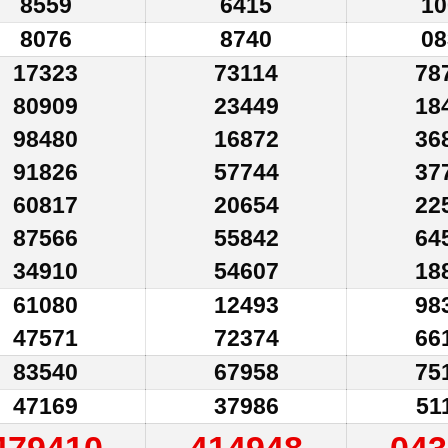
8559
6415
10
8076
8740
08
17323
73114
78
80909
23449
18
98480
16872
36
91826
57744
37
60817
20654
22
87566
55842
64
34910
54607
18
61080
12493
98
47571
72374
66
83540
67958
75
47169
37986
51