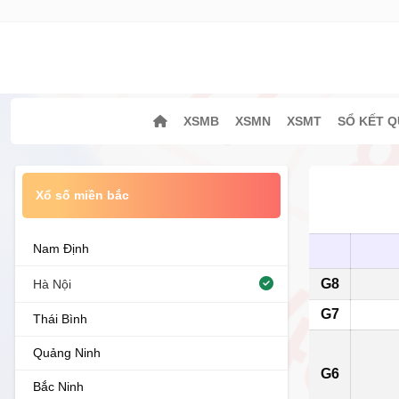
XSMB
XSMN
XSMT
SỔ KẾT 
Xổ số miền bắc
Nam Định
G8
Hà Nội
G7
Thái Bình
Quảng Ninh
G6
Bắc Ninh