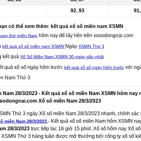
92, 93
91,
bạn có thể xem thêm: kết quả xổ số miên nam XSMN
hôm nay để lấy hên trên xosodongnai.com
quay thử miền Nam
m
Ngày
kết quả xổ số miền nam XSMN
XSMN Thứ 3
 kết quả
Xổ Số Miền Nam XSMN 30 ngày gần nhất
ết quả xổ số ngày hôm trước
với ng
kết quả xổ số ngày hôm trước
ền Nam Thứ 3
n Nam 28/3/2023 - Kết quả xổ số miền Nam XSMN hôm nay
xosodongnai.com Xổ số miền Nam 28/3/2023
XSMN Thứ 3 ngày Xổ số miền Nam 28/3/2023 nhanh, chính xác 
- Kết quả xổ số miền Nam hôm XSMN na
số miền Nam 28/3/2023
am 28/3/2023
trực tiếp lúc 16 giờ 15 phút. Xổ số hôm nay Xổ 
- XSMN Thứ 3 hàng tuần được mở thưởng bởi công ty xổ số kiế