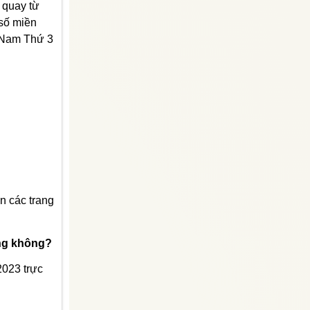
 quay từ
 số miền
 Nam Thứ 3
n các trang
ộng không?
2023 trực