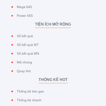
Mega 645
Power 655
TIỆN ÍCH MỞ RỘNG
Sổ kết quả
Sổ kết quả MT
Sổ kết quả MN
Mã nhúng
Quay thử
THỐNG KÊ HOT
Thống kê loto gan
Thống kê nhanh