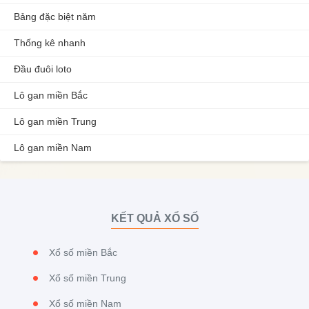
Bảng đặc biệt năm
Thống kê nhanh
Đầu đuôi loto
Lô gan miền Bắc
Lô gan miền Trung
Lô gan miền Nam
KẾT QUẢ XỔ SỐ
Xổ số miền Bắc
Xổ số miền Trung
Xổ số miền Nam