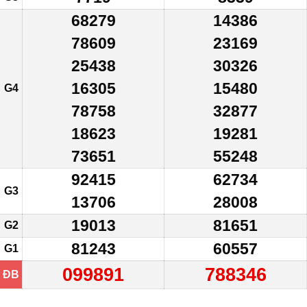
68279
14386
78609
23169
25438
30326
16305
15480
G4
78758
32877
18623
19281
73651
55248
92415
62734
G3
13706
28008
19013
81651
G2
81243
60557
G1
099891
788346
ĐB