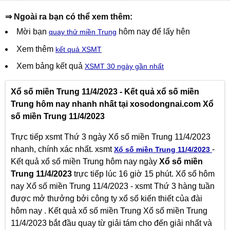
⇒ Ngoài ra bạn có thể xem thêm:
Mời bạn
hôm nay để lấy hên
quay thử miền Trung
Xem thêm
kết quả XSMT
Xem bảng kết quả
XSMT 30 ngày gần nhất
Xổ số miền Trung 11/4/2023 - Kết quả xổ số miền
Trung hôm nay nhanh nhất tại xosodongnai.com Xổ
số miền Trung 11/4/2023
Trực tiếp xsmt Thứ 3 ngày Xổ số miền Trung 11/4/2023
nhanh, chính xác nhất. xsmt
-
Xổ số miền Trung 11/4/2023
Kết quả xổ số miền Trung hôm nay ngày
Xổ số miền
Trung 11/4/2023
trực tiếp lúc 16 giờ 15 phút. Xổ số hôm
nay Xổ số miền Trung 11/4/2023 - xsmt Thứ 3 hàng tuần
được mở thưởng bởi công ty xổ số kiến thiết của đài
hôm nay . Kết quả xổ số miền Trung Xổ số miền Trung
11/4/2023 bắt đầu quay từ giải tám cho đến giải nhất và