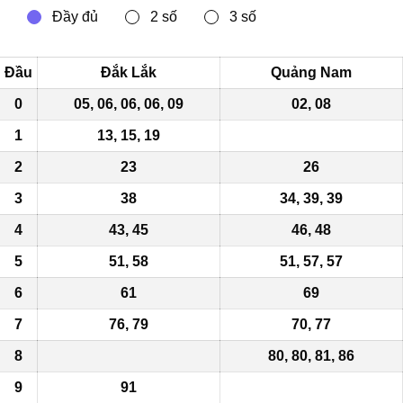
Đầu
Đắk Lắk
Quảng Nam
0
05, 06, 06, 06, 09
02, 08
1
13, 15, 19
2
23
26
3
38
34, 39, 39
4
43, 45
46
, 48
5
51, 58
51, 57, 57
6
61
69
7
76, 79
70, 77
8
80, 80, 81, 86
9
91