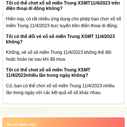
Tôi có thể chơi xổ số miền Trung XSMT11/4/2023 trên
điện thoại di động không?
Hiện nay, có rất nhiều ứng dụng cho phép bạn chơi xổ số
miền Trung 11/4/2023 trực tuyến trên điện thoại di động.
Tôi có thể đổi vé xổ số miền Trung XSMT 11/4/2023
không?
Không, vé xổ số miền Trung 11/4/2023 không thể đổi
hoặc hoàn lại sau khi đã mua.
Tôi có thể chơi xổ số miền Trung XSMT
11/4/2023nhiều lần trong ngày không?
Có, bạn có thể chơi xổ số miền Trung 11/4/2023 nhiều
lần trong ngày với các kết quả xổ số khác nhau.
Xổ số miền bắc