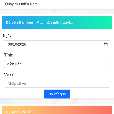
Quay thử miền Nam
Dò vé số online - May mắn mỗi ngày!...
Ngày:
Tỉnh:
Vé số:
Dò kết quả
Dự đoán xổ số