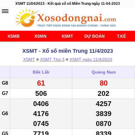
XSMT 11/04/2023 - Kết quả xổ số Miền Trung ngày 11-04-2023
XSMB
XSMN
XSMT
DỰ ĐOÁN
T.KÊ
XSMT - Xổ số miền Trung 11/4/2023
»
»
XSMT
XSMT Thứ 3
XSMT ngày 11/4/2023
Đắk Lắk
Quảng Nam
61
80
G8
506
202
G7
0406
4257
4176
3839
G6
0745
0870
7719
8339
G5