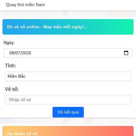
Quay thử miền Nam
Dò vé số online - May mắn mỗi ngày!...
Ngày:
Tỉnh:
Vé số:
Dò kết quả
Dự đoán xổ số