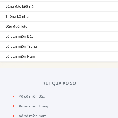
Bảng đặc biệt năm
Thống kê nhanh
Đầu đuôi loto
Lô gan miền Bắc
Lô gan miền Trung
Lô gan miền Nam
KẾT QUẢ XỔ SỐ
Xổ số miền Bắc
Xổ số miền Trung
Xổ số miền Nam