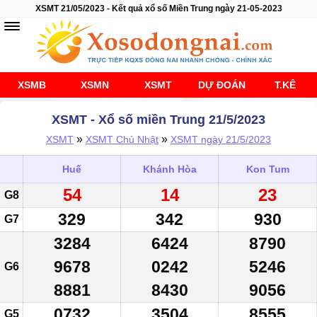
XSMT 21/05/2023 - Kết quả xổ số Miền Trung ngày 21-05-2023
XSMB
XSMN
XSMT
DỰ ĐOÁN
T.KÊ
XSMT - Xổ số miền Trung 21/5/2023
»
»
XSMT
XSMT Chủ Nhật
XSMT ngày 21/5/2023
Huế
Khánh Hòa
Kon Tum
54
14
23
G8
329
342
930
G7
3284
6424
8790
9678
0242
5246
G6
8881
8430
9056
0732
3504
8555
G5