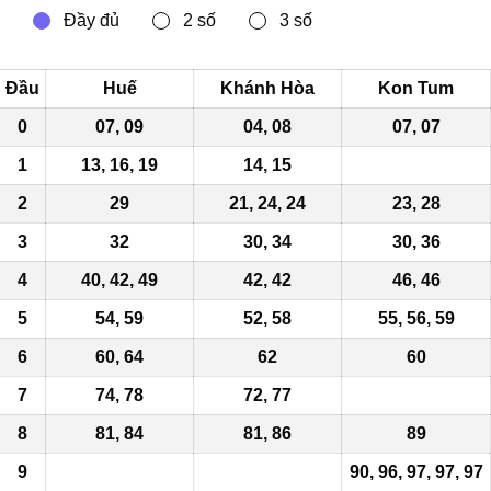
Đầu
Huế
Khánh Hòa
Kon Tum
0
07, 09
04, 08
07, 07
1
13, 16, 19
14, 15
2
29
21, 24, 24
23, 28
3
32
30, 34
30,
36
4
40, 42, 49
42, 42
46, 46
5
54,
59
52, 58
55, 56, 59
6
60, 64
62
60
7
74, 78
72,
77
8
81, 84
81, 86
89
9
90, 96, 97, 97, 97