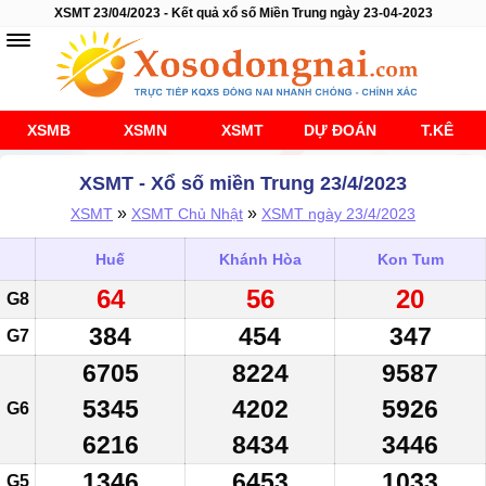
XSMT 23/04/2023 - Kết quả xổ số Miền Trung ngày 23-04-2023
XSMB
XSMN
XSMT
DỰ ĐOÁN
T.KÊ
XSMT - Xổ số miền Trung 23/4/2023
»
»
XSMT
XSMT Chủ Nhật
XSMT ngày 23/4/2023
Huế
Khánh Hòa
Kon Tum
64
56
20
G8
384
454
347
G7
6705
8224
9587
5345
4202
5926
G6
6216
8434
3446
1346
6453
1033
G5