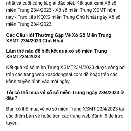
nhất và cuối cùng là giải đặc biệt. Kết quả xsmt Xổ số
miền Trung 23/4/2023 - Xổ số miền Trung XSMT hôm
nay - Trực tiếp KQXS miền Trung Chủ Nhật ngày Xổ số
miền Trung 23/4/2023
Các Câu Hỏi Thường Gặp Về Xổ Số Miền Trung
XSMT 23/4/2023 Chủ Nhật
Làm thế nào để biết kết quả xổ số miền Trung
XSMT23/4/2023
Kết quả xổ số miền Trung XSMT23/4/2023 được công bố
trên các trang web xosodongnai.com đề hoặc trên các
kênh truyền hình vào mỗi ngày.
Tôi có thể mua vé xổ số miền Trung ngày 23/4/2023 ở
đâu?
Bạn có thể mua vé xổ số miền Trung XSMT 23/4/2023 tại
các điểm bán vé hoặc trên các trang web đánh lô đề trực
tuyến.