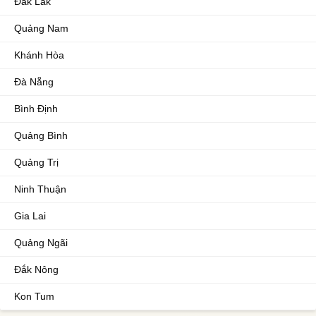
Đắk Lắk
Quảng Nam
Khánh Hòa
Đà Nẵng
Bình Định
Quảng Bình
Quảng Trị
Ninh Thuận
Gia Lai
Quảng Ngãi
Đắk Nông
Kon Tum