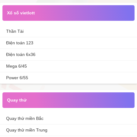
Xổ số vietlott
Thần Tài
Điện toán 123
Điện toán 6x36
Mega 6/45
Power 6/55
Quay thử
Quay thử miền Bắc
Quay thử miền Trung